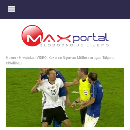
Home
Hrvatska
VIDEO: Kako se Nijemac Müller narugao Talijanu
Chielliniju