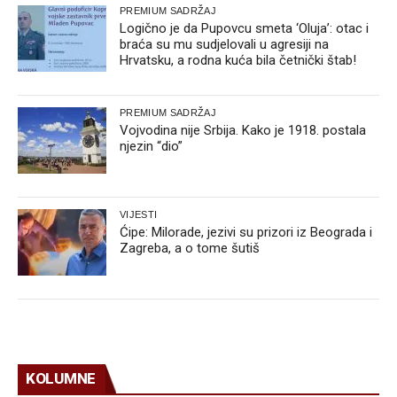
PREMIUM SADRŽAJ
Logično je da Pupovcu smeta ‘Oluja’: otac i
braća su mu sudjelovali u agresiji na
Hrvatsku, a rodna kuća bila četnički štab!
PREMIUM SADRŽAJ
Vojvodina nije Srbija. Kako je 1918. postala
njezin “dio”
VIJESTI
Ćipe: Milorade, jezivi su prizori iz Beograda i
Zagreba, a o tome šutiš
KOLUMNE