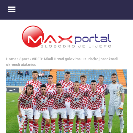
Home
Sport
VIDEO: Mladi Hrvati golovima u sudačkoj nadoknadi
okrenuli utakmicu