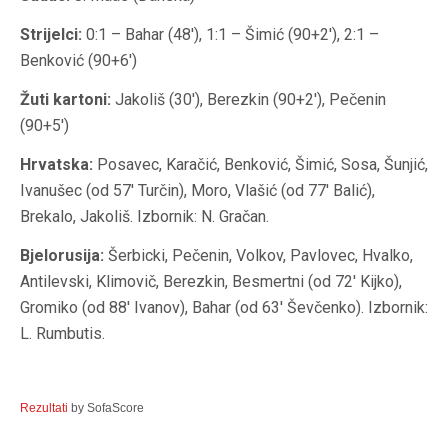
Strijelci:
0:1 – Bahar (48′), 1:1 – Šimić (90+2′), 2:1 –
Benković (90+6′)
Žuti kartoni:
Jakoliš (30′), Berezkin (90+2′), Pečenin
(90+5′)
Hrvatska:
Posavec, Karačić, Benković, Šimić, Sosa, Šunjić,
Ivanušec (od 57′ Turčin), Moro, Vlašić (od 77′ Balić),
Brekalo, Jakoliš. Izbornik: N. Gračan.
Bjelorusija:
Šerbicki, Pečenin, Volkov, Pavlovec, Hvalko,
Antilevski, Klimovič, Berezkin, Besmertni (od 72′ Kijko),
Gromiko (od 88′ Ivanov), Bahar (od 63′ Ševčenko). Izbornik:
L. Rumbutis.
Rezultati
by SofaScore