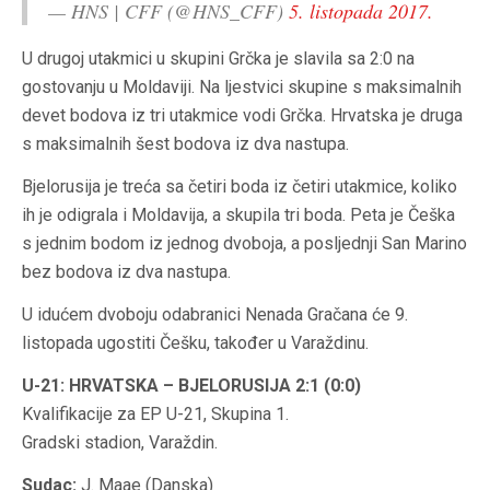
— HNS | CFF (@HNS_CFF)
5. listopada 2017.
U drugoj utakmici u skupini Grčka je slavila sa 2:0 na
gostovanju u Moldaviji. Na ljestvici skupine s maksimalnih
devet bodova iz tri utakmice vodi Grčka. Hrvatska je druga
s maksimalnih šest bodova iz dva nastupa.
Bjelorusija je treća sa četiri boda iz četiri utakmice, koliko
ih je odigrala i Moldavija, a skupila tri boda. Peta je Češka
s jednim bodom iz jednog dvoboja, a posljednji San Marino
bez bodova iz dva nastupa.
U idućem dvoboju odabranici Nenada Gračana će 9.
listopada ugostiti Češku, također u Varaždinu.
U-21: HRVATSKA – BJELORUSIJA 2:1 (0:0)
Kvalifikacije za EP U-21, Skupina 1.
Gradski stadion, Varaždin.
Sudac:
J. Maae (Danska)