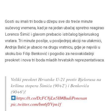
Gosti su imali tri boda u džepu sve do treće minute
sučevog vremena, kad je na jedan ubačaj spretno reagirao
Lorenco Šimić i glavom prebacio istrčalog bjeloruskog
vratara. Tri minute poslije, u posljednjoj akciji na utakmici,
Andrija Balić je ubacio na drugu vratnicu, gdje je najviši u
skoku bio Filip Benković i pogodio za nesvakidašnji
preokret i nova tri boda mladih hrvatskih reprezentativaca.
Veliki preokret Hrvatske U-21 protiv Bjelorusa na
krilima stopera Šimića (90+2′) i Benkovića
(90+6′)!
https://t.co/DzFC8jLn5H
#BudiPonosan
pic.twitter.com/bm6fYVpn1f