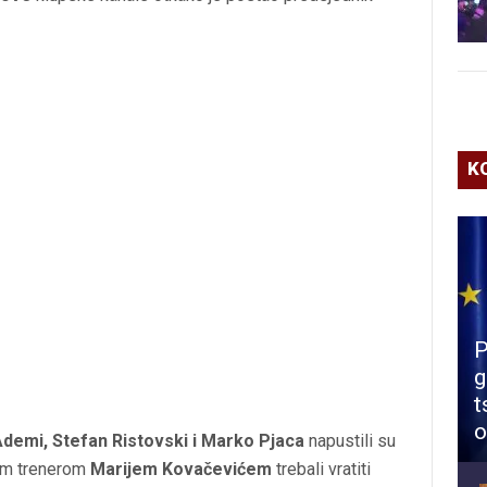
K
P
g
t
o
Ademi, Stefan Ristovski i Marko Pjaca
napustili su
vim trenerom
Marijem Kovačevićem
trebali vratiti