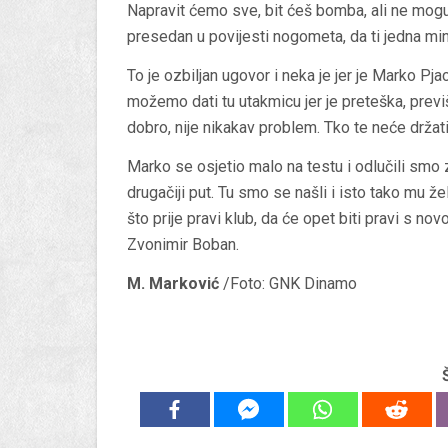
Napravit ćemo sve, bit ćeš bomba, ali ne mogu 
presedan u povijesti nogometa, da ti jedna min
To je ozbiljan ugovor i neka je jer je Marko Pjac
možemo dati tu utakmicu jer je preteška, prev
dobro, nije nikakav problem. Tko te neće držati
Marko se osjetio malo na testu i odlučili sm
drugačiji put. Tu smo se našli i isto tako mu 
što prije pravi klub, da će opet biti pravi s n
Zvonimir Boban.
M. Marković
/Foto: GNK Dinamo