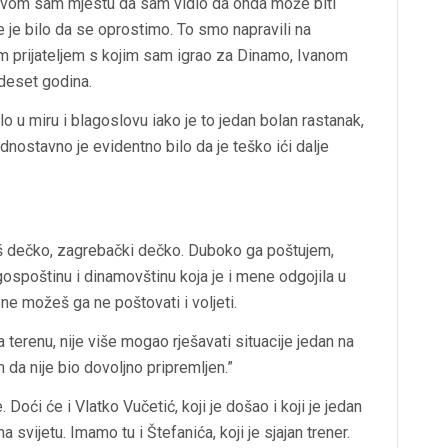
takvom sam mjestu da sam vidio da onda može biti
 je bilo da se oprostimo. To smo napravili na
m prijateljem s kojim sam igrao za Dinamo, Ivanom
deset godina.
lo u miru i blagoslovu iako je to jedan bolan rastanak,
ednostavno je evidentno bilo da je teško ići dalje
aš dečko, zagrebački dečko. Duboko ga poštujem,
gospoštinu i dinamovštinu koja je i mene odgojila u
, ne možeš ga ne poštovati i voljeti.
 terenu, nije više mogao rješavati situacije jedan na
n da nije bio dovoljno pripremljen.”
Doći će i Vlatko Vučetić, koji je došao i koji je jedan
na svijetu. Imamo tu i Štefanića, koji je sjajan trener.