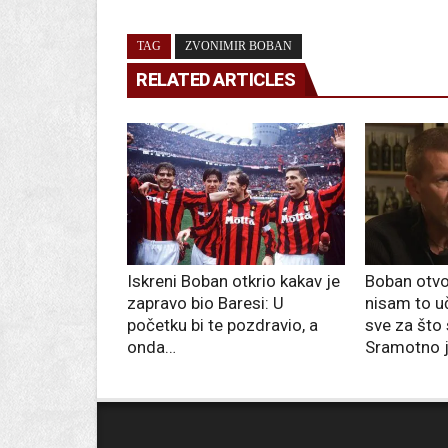
TAG
ZVONIMIR BOBAN
RELATED ARTICLES
Iskreni Boban otkrio kakav je
Boban otvo
zapravo bio Baresi: U
nisam to uč
početku bi te pozdravio, a
sve za što 
onda…
Sramotno j