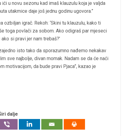
ići u novu sezonu kad imaš klauzulu koja je valjda
uta utakmice daje još jednu godinu ugovora.”
a ozbiljan igrač. Rekoh: ‘Skini tu klauzulu, kako ti
iše toga povlači za sobom. Ako odigraš par mjeseci
 ako si pravi jer nam trebaš?’
o zajedno isto tako da sporazumno nađemo nekakav
želim sve najbolje, divan momak. Nadam se da će naći
ovom motivacijom, da bude pravi Pjaca”, kazao je
Širi dalje