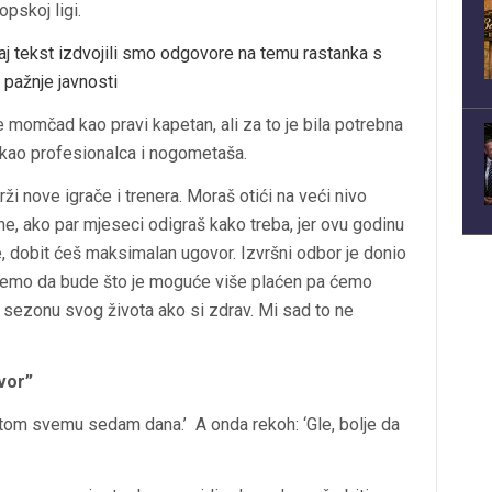
opskoj ligi.
aj tekst izdvojili smo odgovore na temu rastanka s
 pažnje javnosti
momčad kao pravi kapetan, ali za to je bila potrebna
 kao profesionalca i nogometaša.
i nove igrače i trenera. Moraš otići na veći nivo
ne, ako par mjeseci odigraš kako treba, jer ovu godinu
e, dobit ćeš maksimalan ugovor. Izvršni odbor je donio
t ćemo da bude što je moguće više plaćen pa ćemo
u sezonu svog života ako si zdrav. Mi sad to ne
vor”
 tom svemu sedam dana.’ A onda rekoh: ‘Gle, bolje da