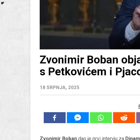
Zvonimir Boban obja
s Petkovićem i Pja
18 SRPNJA, 2025
Zvonimir Boban
dao je prvi intervju za
Dina