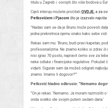
titulu u Zagreb i osvojiti što više bodova u Eur
Cijeli intervju možete pročitati
OVDJE,
a za ov
Petkovićem i Pjacom
što je izazvalo najviše
”Nadao sam se da je Bruno može povesti dalje 
jedna prekretnica njemu onako kako sebe vidi
Rekao sam mu: ‘Bruno, budi pravi kapetan, podrž
profesionalizma. Ne znamo koliko si zdrav ili 
nisi igrao 70 posto, napravit ćemo sve za teb
neke odluke i financijske regulative. Pokuša
vidjeti. Siguran sam da možeš odigrati najbolj
znamo. Imamo li dogovor?”’
Petković hladno odbrusio: ”Nemamo dogo
”On je rekao: ‘Nemamo. Ja moram razmisliti o
onda svatko ide svojim putem sedam dana.’