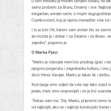
U tom trenutku ja moram donijeti odluku, na 
samo problem za Brunu, Dinamo i sve. Najbolje
elegantan, uredan način, s mojim dugogodišnji
Cvjetkovićem, koji je njemu menadžer više od 
I to je bilo OK, barem sam sretan što se završi
ali možda je i dobar. I za Dinamo i za Brunu. J
zajedno”, pojasnio je.
O Marka Pjaci
”Marko je oduvijek meni bio predrag igrač i n
njegovu purgersku i zagrebačku kulturu, i onu 
školi Hitrec Kacijan. Marko je takav lik i dečko
Kod njega smo vidjeli da više nije tako svjež na
jedan, malo smo raspravljali i on je bio svjesta
”Rekao sam mu: ‘Gle, Marko, pripremit ćemo te. 
od najboljih, ako ne i najbolji kondicijski trener 