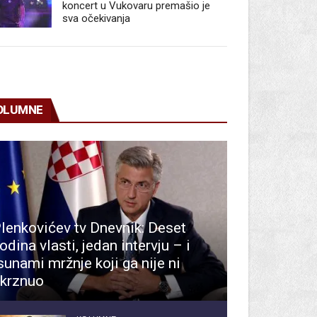
koncert u Vukovaru premašio je
sva očekivanja
OLUMNE
lenkovićev tv Dnevnik: Deset
odina vlasti, jedan intervju – i
sunami mržnje koji ga nije ni
krznuo