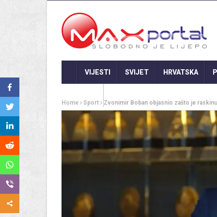
VIJESTI
SVIJET
HRVATSKA
P
GASTRO
Home
Sport
Zvonimir Boban objasnio zašto je raskin