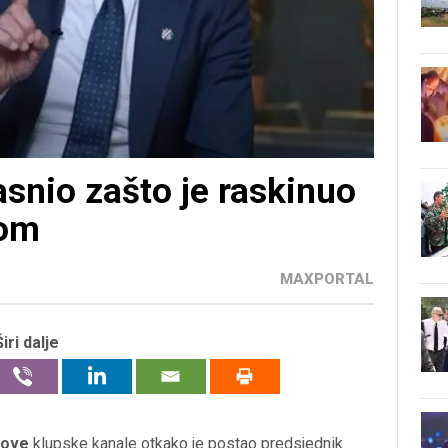
snio zašto je raskinuo
com
MAXPORTAL
Širi dalje
move
klupske kanale otkako je postao predsjednik