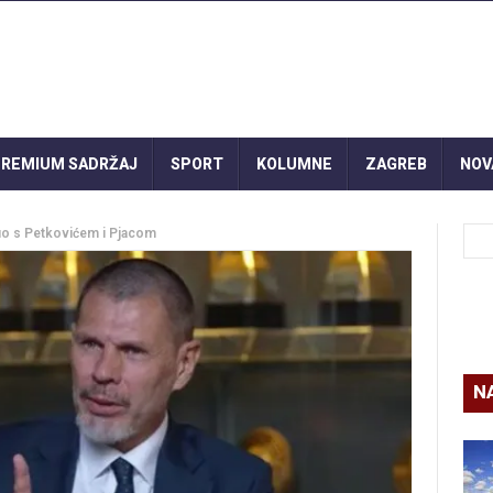
REMIUM SADRŽAJ
SPORT
KOLUMNE
ZAGREB
NOV
uo s Petkovićem i Pjacom
N