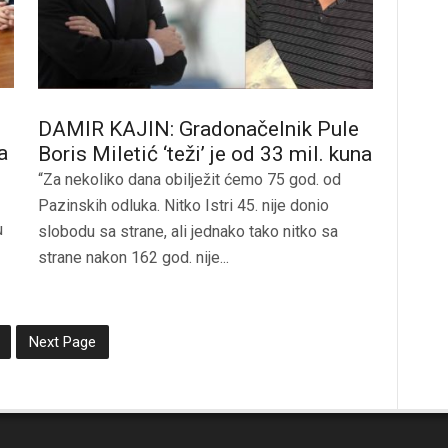
DAMIR KAJIN: Gradonačelnik Pule
a
Boris Miletić ‘teži’ je od 33 mil. kuna
“Za nekoliko dana obilježit ćemo 75 god. od
Pazinskih odluka. Nitko Istri 45. nije donio
u
slobodu sa strane, ali jednako tako nitko sa
strane nakon 162 god. nije...
Next Page