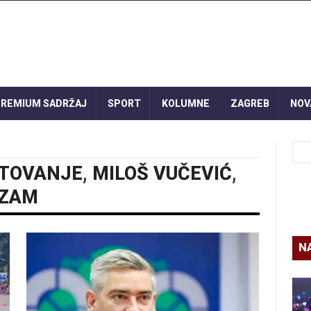
REMIUM SADRŽAJ
SPORT
KOLUMNE
ZAGREB
NOV
ETOVANJE
,
MILOŠ VUČEVIĆ
,
IZAM
N