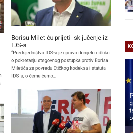
Borisu Miletiću prijeti isključenje iz
IDS-a
K
d
“Predsjedništvo IDS-a je upravo donijelo odluku
o pokretanju stegovnog postupka protiv Borisa
Miletića za povredu Etičkog kodeksa i statuta
h
IDS-a, o čemu ćemo...
a
P
g
t
o