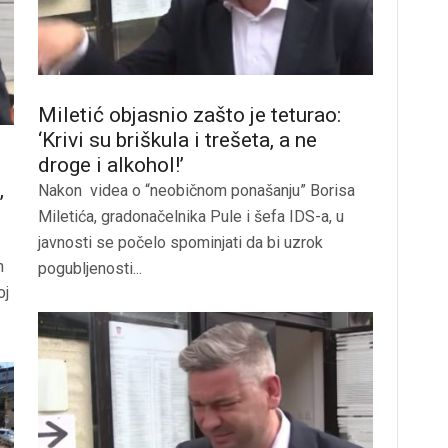
Miletić objasnio zašto je teturao:
‘Krivi su briškula i trešeta, a ne
droge i alkohol!’
,
Nakon videa o “neobičnom ponašanju” Borisa
Miletića, gradonačelnika Pule i šefa IDS-a, u
javnosti se počelo spominjati da bi uzrok
n
pogubljenosti...
oj