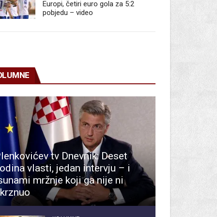
Europi, četiri euro gola za 5:2
pobjedu – video
OLUMNE
lenkovićev tv Dnevnik: Deset
odina vlasti, jedan intervju – i
sunami mržnje koji ga nije ni
krznuo