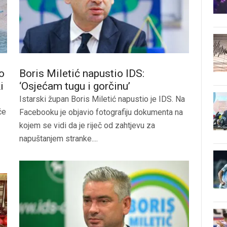
o
Boris Miletić napustio IDS:
i
‘Osjećam tugu i gorčinu’
Istarski župan Boris Miletić napustio je IDS. Na
če
Facebooku je objavio fotografiju dokumenta na
kojem se vidi da je riječ od zahtjevu za
napuštanjem stranke....