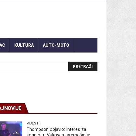
AC
KULTURA
AUTO-MOTO
AJNOVIJE
VIJESTI
Thompson objavio: Interes za
koncert u Vukovaru premašio je