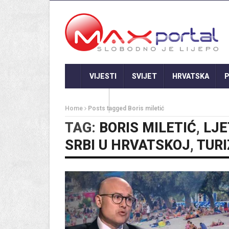
VIJESTI
SVIJET
HRVATSKA
P
GASTRO
Home
Posts tagged Boris miletić
TAG:
BORIS MILETIĆ
,
LJ
SRBI U HRVATSKOJ
,
TUR