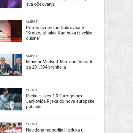
sva očekivanja
VIJESTI
Potres uznemirio Dubrovčane:
“Kratko, ali jako. Kao buka iz velike
dubine”
VIJESTI
Ministar Medved: Mirovine će rasti
za 201.304 branitelja
SPORT
Rijeka – Ilves 1:0 Euro golom
Jankovića Rijeka do nove europske
pobjede
SPORT
Neviđena rapsodija Hajduka u