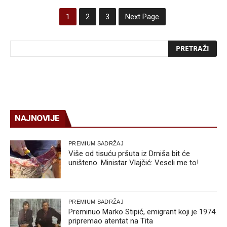
1
2
3
Next Page
NAJNOVIJE
PREMIUM SADRŽAJ
Više od tisuću pršuta iz Drniša bit će
uništeno. Ministar Vlajčić: Veseli me to!
PREMIUM SADRŽAJ
Preminuo Marko Stipić, emigrant koji je 1974.
pripremao atentat na Tita