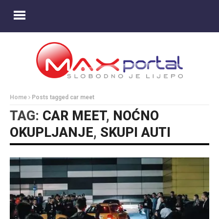
Home
Posts tagged car meet
TAG:
CAR MEET
,
NOĆNO
OKUPLJANJE
,
SKUPI AUTI