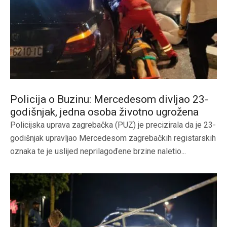
Policija o Buzinu: Mercedesom divljao 23-
godišnjak, jedna osoba životno ugrožena
Policijska uprava zagrebačka (PUZ) je precizirala da je 23-
godišnjak upravljao Mercedesom zagrebačkih registarskih
oznaka te je uslijed neprilagođene brzine naletio...