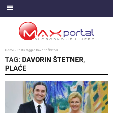
Home
Posts tagged Davorin Štetner
TAG:
DAVORIN ŠTETNER
,
PLAĆE