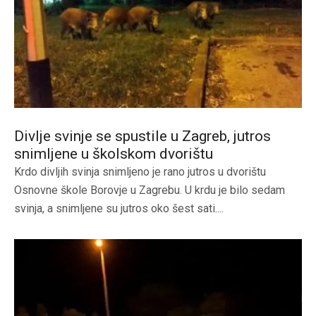
Divlje svinje se spustile u Zagreb, jutros
snimljene u školskom dvorištu
Krdo divljih svinja snimljeno je rano jutros u dvorištu
Osnovne škole Borovje u Zagrebu. U krdu je bilo sedam
svinja, a snimljene su jutros oko šest sati....