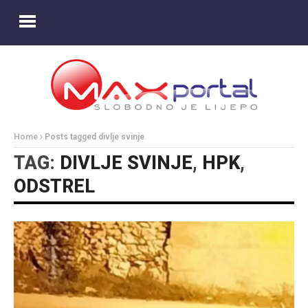
Home
Posts tagged divlje svinje
TAG:
DIVLJE SVINJE
,
HPK
,
ODSTREL