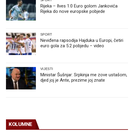
SPORT
Rijeka – Ilves 1:0 Euro golom Jankovića
Rijeka do nove europske pobjede
SPORT
Neviđena rapsodija Hajduka u Europi, četiri
euro gola za 5:2 pobjedu – video
VIJESTI
Ministar Šušnjar: Srpkinja me zove ustašom,
djed joj je Ante, prezime joj znate
KOLUMNE