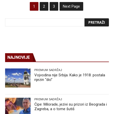
1
2
3
Next Page
NAJNOVIJE
PREMIUM SADRŽAJ
Vojvodina nije Srbija. Kako je 1918. postala
njezin “dio”
PREMIUM SADRŽAJ
Ćipe: Milorade, jezivi su prizori iz Beograda i
Zagreba, a o tome šutiš