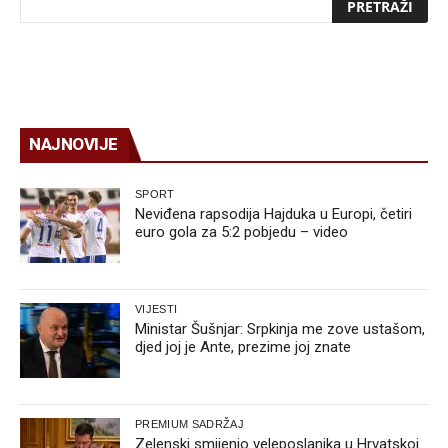
NAJNOVIJE
SPORT
Neviđena rapsodija Hajduka u Europi, četiri
euro gola za 5:2 pobjedu – video
VIJESTI
Ministar Šušnjar: Srpkinja me zove ustašom,
djed joj je Ante, prezime joj znate
PREMIUM SADRŽAJ
Zelenski smijenio veleposlanika u Hrvatskoj