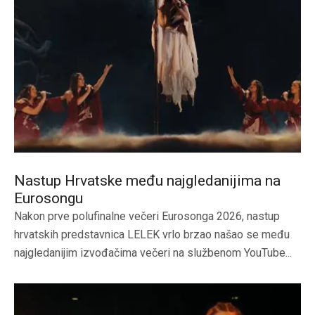
Nastup Hrvatske među najgledanijima na
Eurosongu
Nakon prve polufinalne večeri Eurosonga 2026, nastup
hrvatskih predstavnica LELEK vrlo brzao našao se među
najgledanijim izvođačima večeri na službenom YouTube...