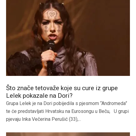
Što znače tetovaže koje su cure iz grupe
Lelek pokazale na Dori?
Grupa Lelek je na Dori pobijedila s pjesmom “Andromeda”
te će predstavljati Hrvatsku na Eurosongu u Beču, U grupi
pjevaju Inka Večerina Perušić (33),...