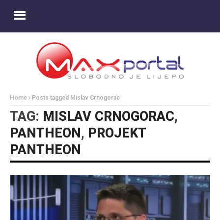
Home
Posts tagged Mislav Crnogorac
TAG:
MISLAV CRNOGORAC
,
PANTHEON
,
PROJEKT
PANTHEON