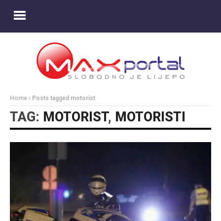
Home
Posts tagged motorist
TAG:
MOTORIST
,
MOTORISTI