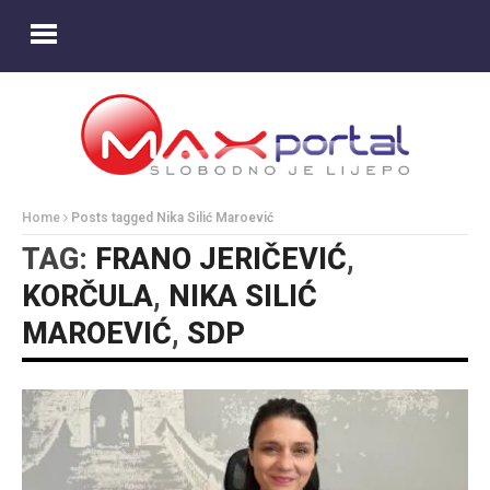
Home
Posts tagged Nika Silić Maroević
TAG:
FRANO JERIČEVIĆ
,
KORČULA
,
NIKA SILIĆ
MAROEVIĆ
,
SDP