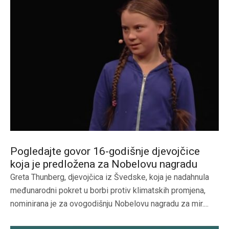
Pogledajte govor 16-godišnje djevojčice
koja je predložena za Nobelovu nagradu
Greta Thunberg, djevojčica iz Švedske, koja je nadahnula
međunarodni pokret u borbi protiv klimatskih promjena,
nominirana je za ovogodišnju Nobelovu nagradu za mir....