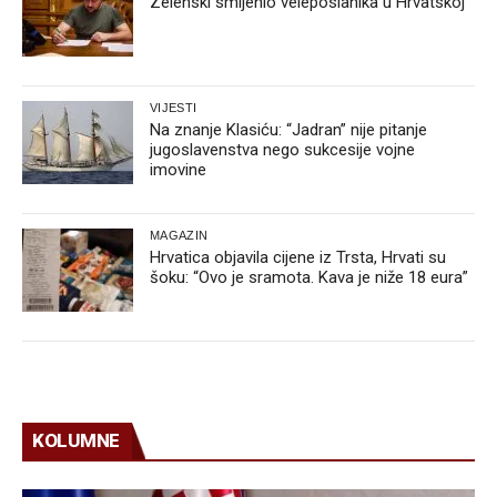
Zelenski smijenio veleposlanika u Hrvatskoj
VIJESTI
Na znanje Klasiću: “Jadran” nije pitanje
jugoslavenstva nego sukcesije vojne
imovine
MAGAZIN
Hrvatica objavila cijene iz Trsta, Hrvati su
šoku: “Ovo je sramota. Kava je niže 18 eura”
KOLUMNE