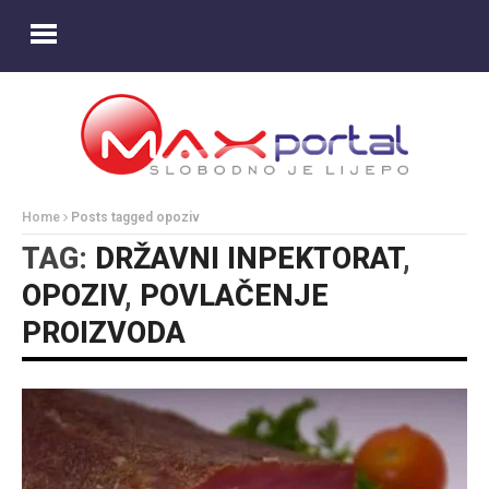
Home
Posts tagged opoziv
TAG:
DRŽAVNI INPEKTORAT
,
OPOZIV
,
POVLAČENJE
PROIZVODA