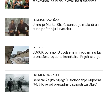
tenkovima, ne bi 95. bježali na traktorima
PREMIUM SADRŽAJ
Umro je Marko Stipić, sanjao je malo širu i
puno pošteniju Hrvatsku
VIJESTI
USKOK objavio: U podzemnim vodama u Lici
pronađene opasne kemikalije. Prijeti širenje!
PREMIUM SADRŽAJ
General Željko Šiljeg: “Oslobođenje Kupresa
‘94. bilo je od presudne važnosti za Oluju”