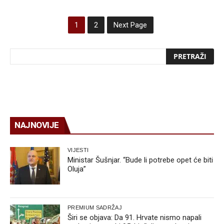
1
2
Next Page
NAJNOVIJE
VIJESTI
Ministar Šušnjar. “Bude li potrebe opet će biti
Oluja”
PREMIUM SADRŽAJ
Širi se objava: Da 91. Hrvate nismo napali