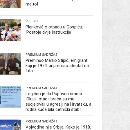
me to!
VIJESTI
Plenković o otpadu u Gospiću:
‘Postoje dvije instrukcije’
PREMIUM SADRŽAJ
Preminuo Marko Stipić, emigrant
koji je 1974. pripremao atentat na
Tita
PREMIUM SADRŽAJ
Logično je da Pupovcu smeta
‘Oluja’: otac i braća su mu
sudjelovali u agresiji na Hrvatsku, a
rodna kuća bila četnički štab!
PREMIUM SADRŽAJ
Vojvodina nije Srbija. Kako je 1918.