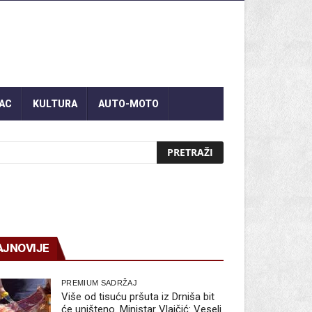
AC
KULTURA
AUTO-MOTO
AJNOVIJE
PREMIUM SADRŽAJ
Više od tisuću pršuta iz Drniša bit
će uništeno. Ministar Vlajčić: Veseli