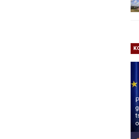
K
P
g
t
o