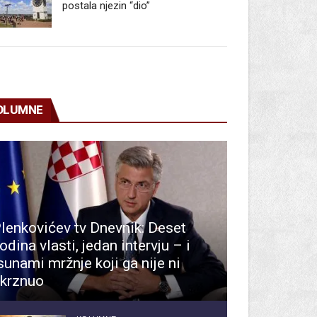
postala njezin “dio”
OLUMNE
lenkovićev tv Dnevnik: Deset
odina vlasti, jedan intervju – i
sunami mržnje koji ga nije ni
krznuo