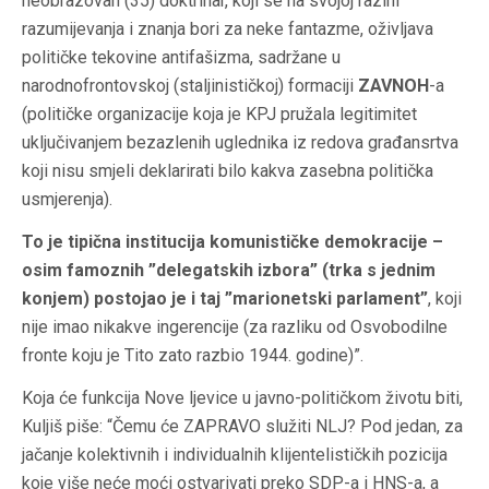
neobrazovan (35) doktrinar, koji se na svojoj razini
razumijevanja i znanja bori za neke fantazme, oživljava
političke tekovine antifašizma, sadržane u
narodnofrontovskoj (staljinističkoj) formaciji
ZAVNOH
-a
(političke organizacije koja je KPJ pružala legitimitet
uključivanjem bezazlenih uglednika iz redova građansrtva
koji nisu smjeli deklarirati bilo kakva zasebna politička
usmjerenja).
To je tipična institucija komunističke demokracije –
osim famoznih ”delegatskih izbora” (trka s jednim
konjem) postojao je i taj ”marionetski parlament”
, koji
nije imao nikakve ingerencije (za razliku od Osvobodilne
fronte koju je Tito zato razbio 1944. godine)”.
Koja će funkcija Nove ljevice u javno-političkom životu biti,
Kuljiš piše: “Čemu će ZAPRAVO služiti NLJ? Pod jedan, za
jačanje kolektivnih i individualnih klijentelističkih pozicija
koje više neće moći ostvarivati preko SDP-a i HNS-a, a