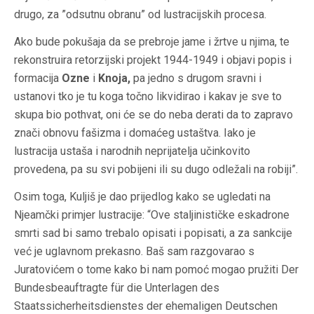
drugo, za ”odsutnu obranu” od lustracijskih procesa.
Ako bude pokušaja da se prebroje jame i žrtve u njima, te
rekonstruira retorzijski projekt 1944-1949 i objavi popis i
formacija
Ozne
i
Knoja,
pa jedno s drugom sravni i
ustanovi tko je tu koga točno likvidirao i kakav je sve to
skupa bio pothvat, oni će se do neba derati da to zapravo
znači obnovu fašizma i domaćeg ustaštva. Iako je
lustracija ustaša i narodnih neprijatelja učinkovito
provedena, pa su svi pobijeni ili su dugo odležali na robiji”.
Osim toga, Kuljiš je dao prijedlog kako se ugledati na
Njeamčki primjer lustracije: “Ove staljinističke eskadrone
smrti sad bi samo trebalo opisati i popisati, a za sankcije
već je uglavnom prekasno. Baš sam razgovarao s
Juratovićem o tome kako bi nam pomoć mogao pružiti Der
Bundesbeauftragte für die Unterlagen des
Staatssicherheitsdienstes der ehemaligen Deutschen