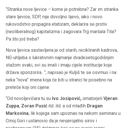
“Stranka nove ljevice – kome je potrebna? Zar im stranka
stare ljevice, SDP, nije dovoljno lijevo, iako i novo
rukovodstvo propagira etatizam, deklarira se protiv
(neoliberalnog) kapitalizma i zagovara Trg maršala Tita?
Pa što još treba?
Nova ljevica sastavljena je od starih, recikliranih kadrova,
NG-uhljeba s lukrativnim najmanje dvadesetogodišnjim
stažom svaki, svi su imali i imaju cijele institucije koje
država sponzorira…”, napisao je Kuljiš te se osvrnuo i na
neka “nova” imena koja će biti u stranci te posebno na
preteče koji oni cijene:
“Od novoljevičara tu su
Ivo Josipović,
omatorjeli
Vjeran
Zuppa
,
Zoran Pusić
itd. itd. a od mlađih
Dragan
Markovina
, lik kojega sam upoznao na nekom seminaru u
Crnoj Gori i ustanovio da je nevjerojatno sirov i