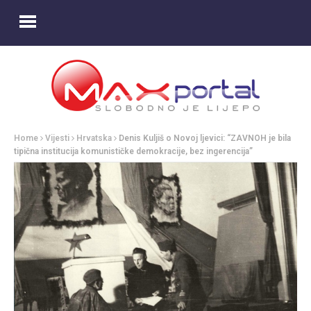
Home
Vijesti
Hrvatska
Denis Kuljiš o Novoj ljevici: “ZAVNOH je bila
tipična institucija komunističke demokracije, bez ingerencija”