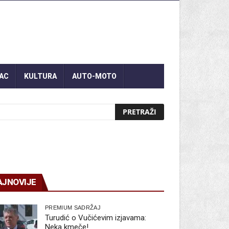
AC
KULTURA
AUTO-MOTO
AJNOVIJE
PREMIUM SADRŽAJ
Turudić o Vučićevim izjavama:
Neka kmeče!