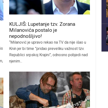
KULJIŠ: Lupetanje tzv. Zorana
Milanovića postalo je
nepodnošljivo!
“Milanović je upravo rekao na TV da nije išao u
is
Knin jer bi time ”pridao preveliku važnost tzv.
Republici srpskoj Krajini”, odnosno pobjedi nad
m,
njenim...