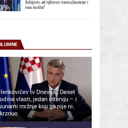
Srbijom, ali njihovo naoružavanje i
nas košta”
OLUMNE
lenkovićev tv Dnevnik: Deset
odina vlasti, jedan intervju – i
sunami mržnje koji ga nije ni
krznuo