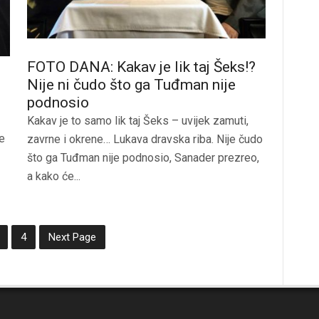
FOTO DANA: Kakav je lik taj Šeks!?
Nije ni čudo što ga Tuđman nije
podnosio
Kakav je to samo lik taj Šeks – uvijek zamuti,
te
zavrne i okrene… Lukava dravska riba. Nije čudo
što ga Tuđman nije podnosio, Sanader prezreo,
a kako će...
4
Next Page