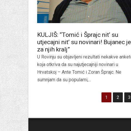
KULJIŠ: “Tomić i Šprajc nit’ su
utjecajni nit’ su novinari! Bujanec je
za njih kralj”
U Rovinju su objavljeni rezultati nekakve anke
koja otkriva da su najutjecajniji novinari u
Hrvatskoj – Ante Tomić i Zoran Šprajc. Ne
sumnjam da su popularni,...
1
2
3