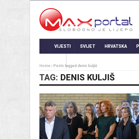
VIJESTI
SVIJET
HRVATSKA
P
GASTRO
Home
Posts tagged denis kuljiš
TAG:
DENIS KULJIŠ