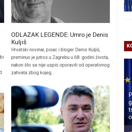
ODLAZAK LEGENDE: Umro je Denis
Kuljiš
K
Hrvatski novinar, pisac i bloger Denis Kuljiš,
bi
preminuo je jutros u Zagrebu u 68. godini života,
nakon što se nije uspio oporaviti od operativnog
d
zahvata zbog kojeg...
P
g
t
o