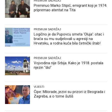
PREMIUM SADRŽAJ
Preminuo Marko Stipić, emigrant koji je 1974.
pripremao atentat na Tita
PREMIUM SADRŽAJ
Logično je da Pupovcu smeta ‘Oluja’: otac i
braća su mu sudjelovali u agresiji na
Hrvatsku, a rodna kuća bila četnički štab!
PREMIUM SADRŽAJ
Vojvodina nije Srbija. Kako je 1918. postala
njezin “dio”
VIJESTI
Ćipe: Milorade, jezivi su prizori iz Beograda i
Zagreba, a o tome šutiš