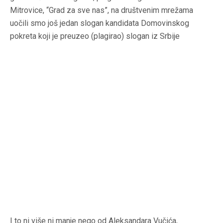
Mitrovice, “Grad za sve nas”, na društvenim mrežama
uočili smo još jedan slogan kandidata Domovinskog
pokreta koji je preuzeo (plagirao) slogan iz Srbije
I to ni više ni manje nego od Aleksandara Vučića,