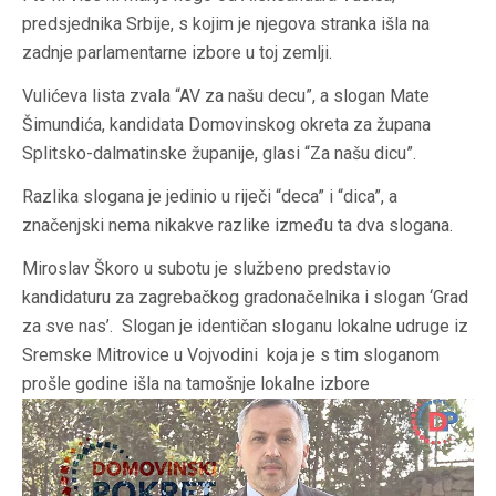
predsjednika Srbije, s kojim je njegova stranka išla na
zadnje parlamentarne izbore u toj zemlji.
Vulićeva lista zvala “AV za našu decu”, a slogan Mate
Šimundića, kandidata Domovinskog okreta za župana
Splitsko-dalmatinske županije, glasi “Za našu dicu”.
Razlika slogana je jedinio u riječi “deca” i “dica”, a
značenjski nema nikakve razlike između ta dva slogana.
Miroslav Škoro u subotu je službeno predstavio
kandidaturu za zagrebačkog gradonačelnika i slogan ‘Grad
za sve nas’. Slogan je identičan sloganu lokalne udruge iz
Sremske Mitrovice u Vojvodini koja je s tim sloganom
prošle godine išla na tamošnje lokalne izbore