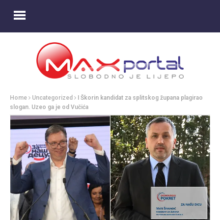
Home
Uncategorized
I Škorin kandidat za splitskog župana plagirao
slogan. Uzeo ga je od Vučića