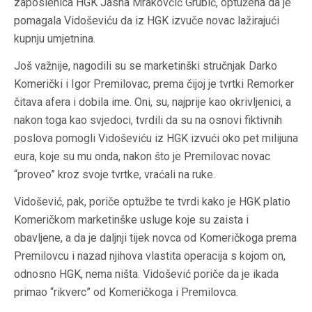
zaposlenica HGK Jasna Mrakovčić Grubić, optužena da je
pomagala Vidoševiću da iz HGK izvuče novac lažirajući
kupnju umjetnina.
Još važnije, nagodili su se marketinški stručnjak Darko
Komerički i Igor Premilovac, prema čijoj je tvrtki Remorker
čitava afera i dobila ime. Oni, su, najprije kao okrivljenici, a
nakon toga kao svjedoci, tvrdili da su na osnovi fiktivnih
poslova pomogli Vidoševiću iz HGK izvući oko pet milijuna
eura, koje su mu onda, nakon što je Premilovac novac
“proveo” kroz svoje tvrtke, vraćali na ruke.
Vidošević, pak, poriče optužbe te tvrdi kako je HGK platio
Komeričkom marketinške usluge koje su zaista i
obavljene, a da je daljnji tijek novca od Komeričkoga prema
Premilovcu i nazad njihova vlastita operacija s kojom on,
odnosno HGK, nema ništa. Vidošević poriče da je ikada
primao “rikverc” od Komeričkoga i Premilovca.