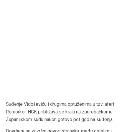
Suđenje Vidoševiću i drugima optuženima u tzv. aferi
Remorker-HGK približava se kraju na zagrebačkome
Županijskom​​ sudu nakon gotovo pet godina suđenja.
Dovršeni su završni govori stranaka, među ostalim i