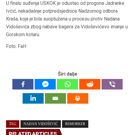
U finalu suđenja USKOK je odustao od progona Jadranke
Ivčić, nekadašnje potpredsjednice Nadzornog odbora
Kraša, koja je bila suoptužena u procesu protiv Nadana
Vidoševića zbog nabave bagera za Vidoševićevo imanje u
Gorskom kotaru.
Foto: FaH
Širi dalje
TAG
NADAN VIDOŠEVIĆ
REMORKER
RELATED ARTICLES