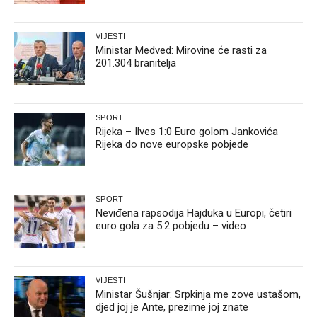
VIJESTI
Ministar Medved: Mirovine će rasti za
201.304 branitelja
SPORT
Rijeka – Ilves 1:0 Euro golom Jankovića
Rijeka do nove europske pobjede
SPORT
Neviđena rapsodija Hajduka u Europi, četiri
euro gola za 5:2 pobjedu – video
VIJESTI
Ministar Šušnjar: Srpkinja me zove ustašom,
djed joj je Ante, prezime joj znate