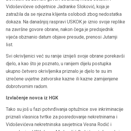
Vidoševićeve odvjetnice Jadranke Sloković, koja je
zatražila da se njezina klijenta oslobodi zbog nedostatka
dokaza. Na današnjoj raspravi USKOK je iznio svoje replike
na završne govore obrane, nakon čega je predsjednik
vijeća obznanio datum objave presude, prenosi Jutarnji
list.
Svi okrivljenici već su ranije iznijeli svoje obrane porekavši
djelo, a kao što je poznato, u ranijem dijelu postupka
ukupno četvero okrivljenika priznalo je djelo te su im
izrečene uvjetne zatvorske kazne ili kazne zamijenjene
dobrotvornim radom.
Izvlačenje novca iz HGK
Tako su još u fazi potvrđivanja optužnice sve inkriminacije
priznali vlasnica tvrtke za posredovanje nekretninama i
Vidoševićeva nekretninska savjetnica Vesna Rodić i