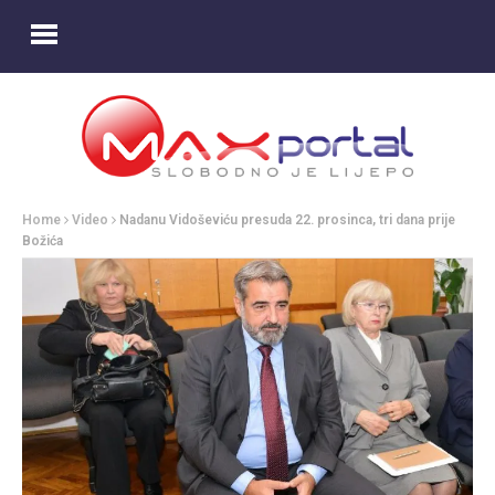
Home
Video
Nadanu Vidoševiću presuda 22. prosinca, tri dana prije
Božića