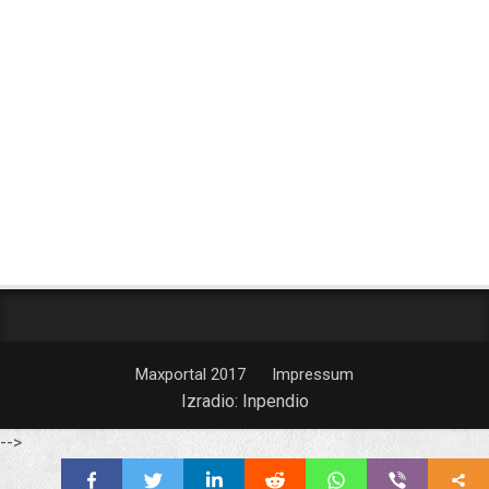
Maxportal 2017
Impressum
Izradio:
Inpendio
-->