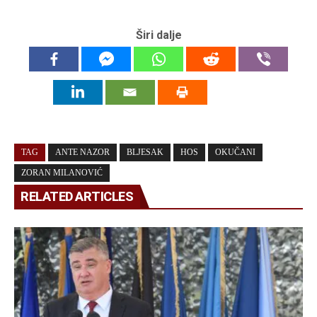
Širi dalje
TAG
ANTE NAZOR
BLJESAK
HOS
OKUČANI
ZORAN MILANOVIĆ
RELATED ARTICLES