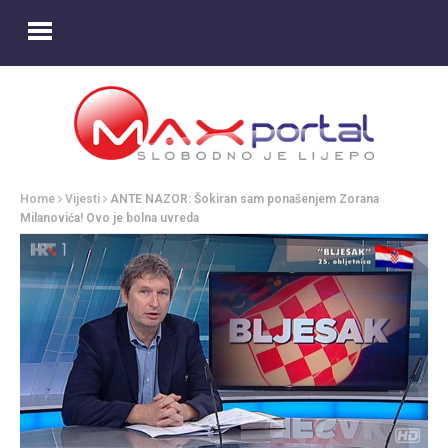
Home
Vijesti
ANTE NAZOR: Šokiran sam ponašenjem Zorana
Milanovića! Ovo je bolna uvreda