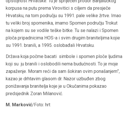
opstojnost Hrvatske. Tu je spriječen prodor Banjalučkog
korpusa na putu prema Virovitici s ciljem da presječe
Hrvatsku, na tom području su 1991. pale velike žrtve. Imao
tu veliki broj spomenika, imamo Spomen području Trokut
na kojem su se vodile teške bitke. Tu se nalazi i Spomen
ploča pripadnicima HOS-a i svim drugim braniteljima kojie
su 1991. branili, a 1995. oslobađali Hrvatsku.
Država koja počme bacati simbole i spomen ploče ljudima
koji su ju branili i oslobodili nema budućnosti. To je moje
zapaženje. Moram reći da sam šokiran ovim ponašanjem”,
kazao je drhtavim glasom dr. Nazor uzbuđen zbog
ponižavanja branitelja koje je u Okučanima pokazao
predsjednik Zoran Milanović.
M. Marković
/Foto: hrt