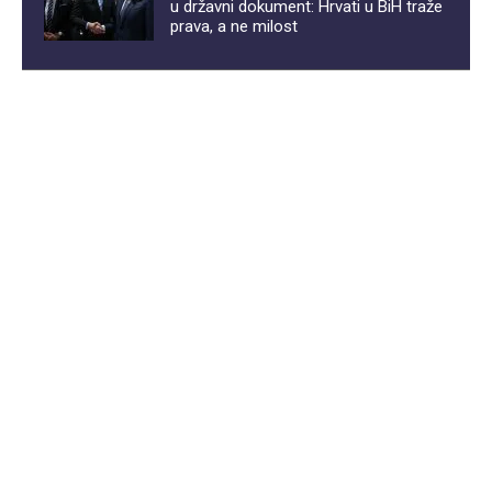
u državni dokument: Hrvati u BiH traže
prava, a ne milost