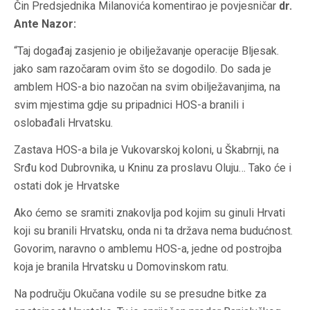
Čin Predsjednika Milanovića komentirao je povjesničar
dr.
Ante Nazor:
“Taj događaj zasjenio je obilježavanje operacije Bljesak.
jako sam razočaram ovim što se dogodilo. Do sada je
amblem HOS-a bio nazočan na svim obilježavanjima, na
svim mjestima gdje su pripadnici HOS-a branili i
oslobađali Hrvatsku.
Zastava HOS-a bila je Vukovarskoj koloni, u Škabrnji, na
Srđu kod Dubrovnika, u Kninu za proslavu Oluju… Tako će i
ostati dok je Hrvatske
Ako ćemo se sramiti znakovlja pod kojim su ginuli Hrvati
koji su branili Hrvatsku, onda ni ta država nema budućnost.
Govorim, naravno o amblemu HOS-a, jedne od postrojba
koja je branila Hrvatsku u Domovinskom ratu.
Na području Okučana vodile su se presudne bitke za