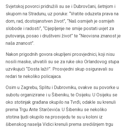
Svjetskoj povorci pridružili su se i Dubrovčani, šetnjom i
skupom na Stradunu, uz poruke: “Vratite oduzeta prava na
dom, rad, dostojanstven život”, “Naš osmijeh je osmijeh
slobode i radosti”, “Cijepljenje ne smije postati uvjet za
putovanja, posao i društveni život” te “Neovisna znanost je
naša znanost”.
Nakon prigodnih govora okupljeni prosvjednici, koji nisu
nosili maske, uhvatili su se za ruke oko Orlandovog stupa
uzvikujući “Dosta laži!”. Prosvjedni skup osiguravali su
redari te nekoliko policajaca.
Osim u Zagrebu, Splitu i Dubrovniku, ovakve su povorke u
subotu organizirane i u Šibeniku, te Osijeku. U Osijeku se
oko stotinjak građana okupilo na Tvrđi, odakle su krenuli
prema Trgu Ante Starčevića. U Šibeniku se nekoliko
stotina ljudi okupilo na prosvjedu te su u koloni iz
šibenskog naselja Vidici krenuli prema središnjem trgu