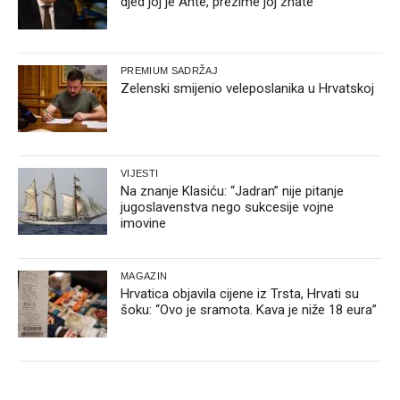
djed joj je Ante, prezime joj znate
PREMIUM SADRŽAJ
Zelenski smijenio veleposlanika u Hrvatskoj
VIJESTI
Na znanje Klasiću: “Jadran” nije pitanje
jugoslavenstva nego sukcesije vojne
imovine
MAGAZIN
Hrvatica objavila cijene iz Trsta, Hrvati su
šoku: “Ovo je sramota. Kava je niže 18 eura”