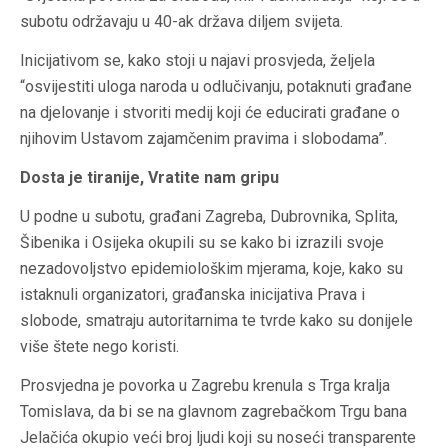
subotu održavaju u 40-ak država diljem svijeta.
Inicijativom se, kako stoji u najavi prosvjeda, željela
“osvijestiti uloga naroda u odlučivanju, potaknuti građane
na djelovanje i stvoriti medij koji će educirati građane o
njihovim Ustavom zajamčenim pravima i slobodama”.
Dosta je tiranije, Vratite nam gripu
U podne u subotu, građani Zagreba, Dubrovnika, Splita,
Šibenika i Osijeka okupili su se kako bi izrazili svoje
nezadovoljstvo epidemiološkim mjerama, koje, kako su
istaknuli organizatori, građanska inicijativa Prava i
slobode, smatraju autoritarnima te tvrde kako su donijele
više štete nego koristi.
Prosvjedna je povorka u Zagrebu krenula s Trga kralja
Tomislava, da bi se na glavnom zagrebačkom Trgu bana
Jelačića okupio veći broj ljudi koji su noseći transparente