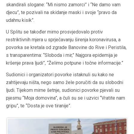
skandirali slogane: “Mi nismo zamorci” i “Ne damo vam
djecu”, te pozivali na skidanje maski i svoje “pravo da
udahnu kisik”.
U Splitu se također mirno prosvjedovalo protiv
restriktivnih mjera u sprječavanju širenja koronavirusa, a
povorka se kretala od zgrade Banovine do Rive i Peristila,
s transparentima: “Sloboda i mir,” Najgora epidemija je
kršenje prava ljudi”, “Želimo potpune i točne informacije.”
Sudionici i organizatori povorke istaknuli su kako ne
zahtijevaju ništa, nego samo žele poručiti da su slobodni
ljudi. Tijekom mirne šetnje, sudionici povorke pjevali su
pjesmu “Moja domovina”, a čuli su se i uzvici “Vratite nam
gripu”, te “Dosta je ove tiranije”.