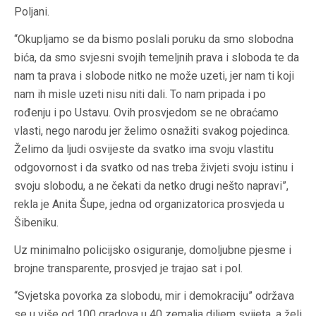
Poljani.
“Okupljamo se da bismo poslali poruku da smo slobodna
bića, da smo svjesni svojih temeljnih prava i sloboda te da
nam ta prava i slobode nitko ne može uzeti, jer nam ti koji
nam ih misle uzeti nisu niti dali. To nam pripada i po
rođenju i po Ustavu. Ovih prosvjedom se ne obraćamo
vlasti, nego narodu jer želimo osnažiti svakog pojedinca.
Želimo da ljudi osvijeste da svatko ima svoju vlastitu
odgovornost i da svatko od nas treba živjeti svoju istinu i
svoju slobodu, a ne čekati da netko drugi nešto napravi”,
rekla je Anita Šupe, jedna od organizatorica prosvjeda u
Šibeniku.
Uz minimalno policijsko osiguranje, domoljubne pjesme i
brojne transparente, prosvjed je trajao sat i pol.
“Svjetska povorka za slobodu, mir i demokraciju” održava
se u više od 100 gradova u 40 zemalja diljem svijeta, a želi