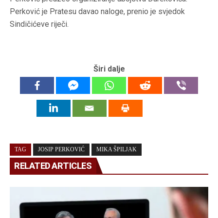
Perković je Pratesu davao naloge, prenio je svjedok
Sindičićeve riječi.
Širi dalje
TAG
JOSIP PERKOVIĆ
MIKA ŠPILJAK
RELATED ARTICLES