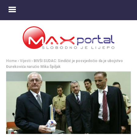
Home
Vijesti
BIVŠI SUDAC: Sindičić je posvjedočio da je ubojstvo
Đurekovića naručio Mika Špiljak