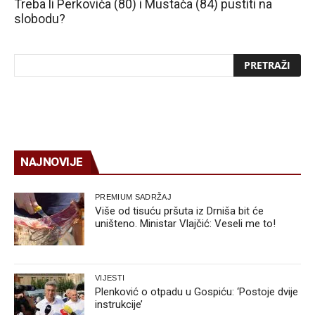
Treba li Perkovića (80) i Mustača (84) pustiti na
slobodu?
NAJNOVIJE
PREMIUM SADRŽAJ
Više od tisuću pršuta iz Drniša bit će
uništeno. Ministar Vlajčić: Veseli me to!
VIJESTI
Plenković o otpadu u Gospiću: ‘Postoje dvije
instrukcije’