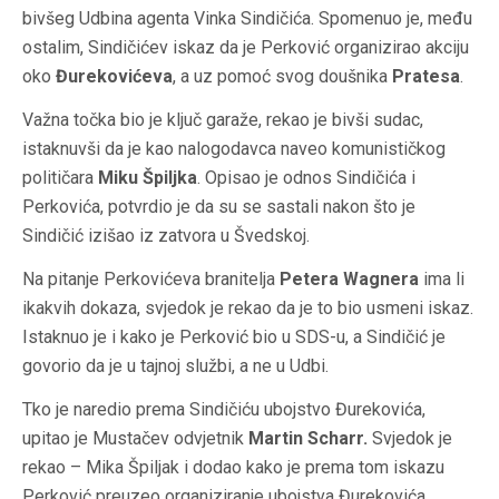
bivšeg Udbina agenta Vinka Sindičića. Spomenuo je, među
ostalim, Sindičićev iskaz da je Perković organizirao akciju
oko
Đurekovićeva
, a uz pomoć svog doušnika
Pratesa
.
Važna točka bio je ključ garaže, rekao je bivši sudac,
istaknuvši da je kao nalogodavca naveo komunističkog
političara
Miku Špiljka
. Opisao je odnos Sindičića i
Perkovića, potvrdio je da su se sastali nakon što je
Sindičić izišao iz zatvora u Švedskoj.
Na pitanje Perkovićeva branitelja
Petera Wagnera
ima li
ikakvih dokaza, svjedok je rekao da je to bio usmeni iskaz.
Istaknuo je i kako je Perković bio u SDS-u, a Sindičić je
govorio da je u tajnoj službi, a ne u Udbi.
Tko je naredio prema Sindičiću ubojstvo Đurekovića,
upitao je Mustačev odvjetnik
Martin Scharr.
Svjedok je
rekao – Mika Špiljak i dodao kako je prema tom iskazu
Perković preuzeo organiziranje ubojstva Đurekovića.