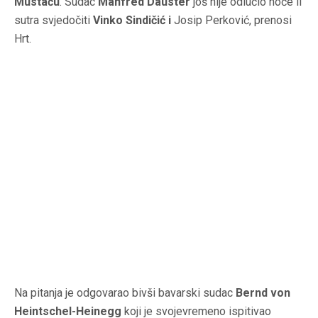
Mustaču
. Sudac
Manfred Dauster
još nije odlučio hoće li
sutra svjedočiti
Vinko Sindičić i
Josip Perković, prenosi
Hrt.
Na pitanja je odgovarao bivši bavarski sudac
Bernd von
Heintschel-Heinegg
koji je svojevremeno ispitivao