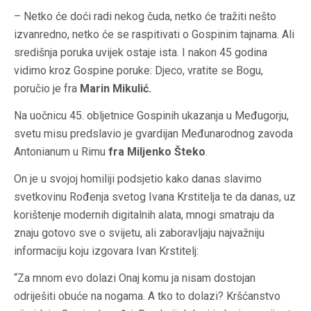
– Netko će doći radi nekog čuda, netko će tražiti nešto
izvanredno, netko će se raspitivati o Gospinim tajnama. Ali
središnja poruka uvijek ostaje ista. I nakon 45 godina
vidimo kroz Gospine poruke: Djeco, vratite se Bogu,
poručio je fra
Marin Mikulić.
Na uočnicu 45. obljetnice Gospinih ukazanja u Međugorju,
svetu misu predslavio je gvardijan Međunarodnog zavoda
Antonianum u Rimu
fra Miljenko Šteko
.
On je u svojoj homiliji podsjetio kako danas slavimo
svetkovinu Rođenja svetog Ivana Krstitelja te da danas, uz
korištenje modernih digitalnih alata, mnogi smatraju da
znaju gotovo sve o svijetu, ali zaboravljaju najvažniju
informaciju koju izgovara Ivan Krstitelj:
“Za mnom evo dolazi Onaj komu ja nisam dostojan
odriješiti obuće na nogama. A tko to dolazi? Kršćanstvo