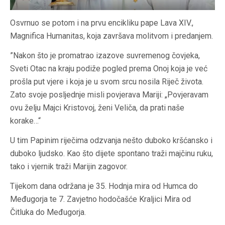
Osvrnuo se potom i na prvu encikliku pape Lava XIV.,
Magnifica Humanitas, koja završava molitvom i predanjem.
”Nakon što je promatrao izazove suvremenog čovjeka,
Sveti Otac na kraju podiže pogled prema Onoj koja je već
prošla put vjere i koja je u svom srcu nosila Riječ života.
Zato svoje posljednje misli povjerava Mariji: „Povjeravam
ovu želju Majci Kristovoj, ženi Veliča, da prati naše
korake…“
U tim Papinim riječima odzvanja nešto duboko kršćansko i
duboko ljudsko. Kao što dijete spontano traži majčinu ruku,
tako i vjernik traži Marijin zagovor.
Tijekom dana održana je 35. Hodnja mira od Humca do
Međugorja te 7. Zavjetno hodočašće Kraljici Mira od
Čitluka do Međugorja.