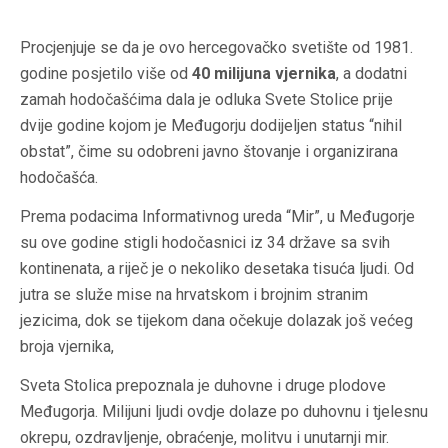
Procjenjuje se da je ovo hercegovačko svetište od 1981.
godine posjetilo više od
40 milijuna vjernika
, a dodatni
zamah hodočašćima dala je odluka Svete Stolice prije
dvije godine kojom je Međugorju dodijeljen status “nihil
obstat”, čime su odobreni javno štovanje i organizirana
hodočašća.
Prema podacima Informativnog ureda “Mir”, u Međugorje
su ove godine stigli hodočasnici iz 34 države sa svih
kontinenata, a riječ je o nekoliko desetaka tisuća ljudi. Od
jutra se služe mise na hrvatskom i brojnim stranim
jezicima, dok se tijekom dana očekuje dolazak još većeg
broja vjernika,
Sveta Stolica prepoznala je duhovne i druge plodove
Međugorja. Milijuni ljudi ovdje dolaze po duhovnu i tjelesnu
okrepu, ozdravljenje, obraćenje, molitvu i unutarnji mir.