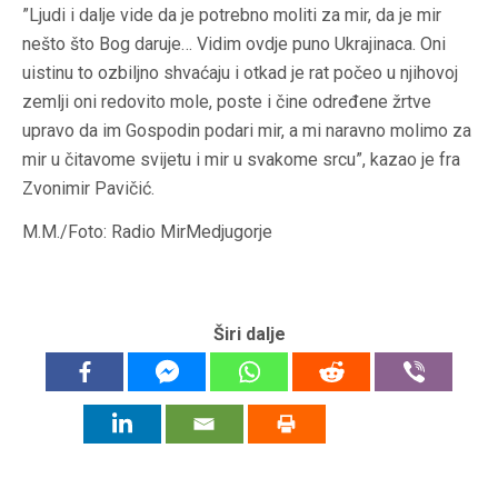
”Ljudi i dalje vide da je potrebno moliti za mir, da je mir
nešto što Bog daruje… Vidim ovdje puno Ukrajinaca. Oni
uistinu to ozbiljno shvaćaju i otkad je rat počeo u njihovoj
zemlji oni redovito mole, poste i čine određene žrtve
upravo da im Gospodin podari mir, a mi naravno molimo za
mir u čitavome svijetu i mir u svakome srcu”, kazao je fra
Zvonimir Pavičić.
M.M./Foto: Radio MirMedjugorje
Širi dalje