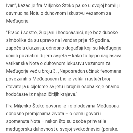
Ivan”, kazao je fra Miljenko Šteko pa se u svojoj homiliji
osvrnuo na Notu o duhovnom iskustvu vezanom za
Međugorje.
”Braćo i sestre, župljani i hodočasnici, nije bez duboke
simbolike da su upravo na Ivandan prije 45 godina,
započela ukazanja, odnosno događaji koji su Međugorje
učinili poznatim diljem svijeta – kako to lijepo naglašava
vatikanska Nota o duhovnom iskustvu vezanom za
Međugorje već u broju 3. „Neposredan učinak fenomena
povezanih s Međugorjem bio je veliki i rastući broj
štovatelja u cijelome svijetu i brojnih osoba koje onamo
hodočaste iz najrazličitijih krajeva.“
Fra Miljenko Šteko govorio je i o plodovima Međugorja,
odnosno promjenama života – o čemu govori i
spomenuta Nota – nakon što su osobe prihvatile
međugorsku duhovnost u svojoj svakodnevici (poruke,