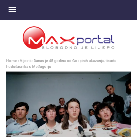
Home
Vijesti
Danas je 45 godina od Gospinih ukazanja, tisuća
hodočasnika u Međugorju