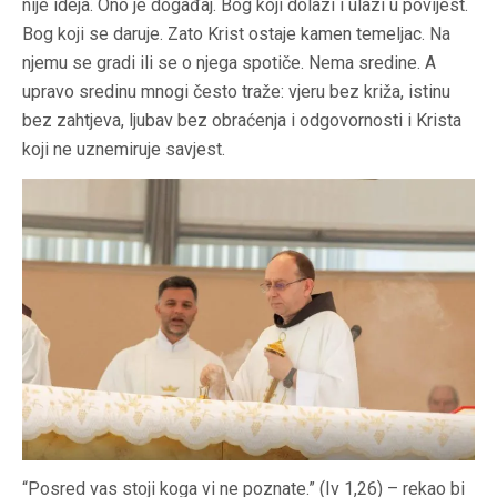
nije ideja. Ono je događaj. Bog koji dolazi i ulazi u povijest.
Bog koji se daruje. Zato Krist ostaje kamen temeljac. Na
njemu se gradi ili se o njega spotiče. Nema sredine. A
upravo sredinu mnogi često traže: vjeru bez križa, istinu
bez zahtjeva, ljubav bez obraćenja i odgovornosti i Krista
koji ne uznemiruje savjest.
“Posred vas stoji koga vi ne poznate.” (Iv 1,26) – rekao bi