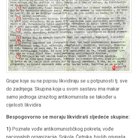
Grupe koje su na popisu likvidiraju se u potpunosti tj. sve
do zadnjega. Skupina koja u svom sastavu ima makar
samo jednoga izrazitog antikomunista se također u
cijelosti likvidira.
Bespogovorno se moraju likvidirati sljedeće skupine:
1)
Poznate vođe antikomunističkog pokreta, vođe
nacionalnih organizacija, Sokola, Četnika, bivših orjunaša,