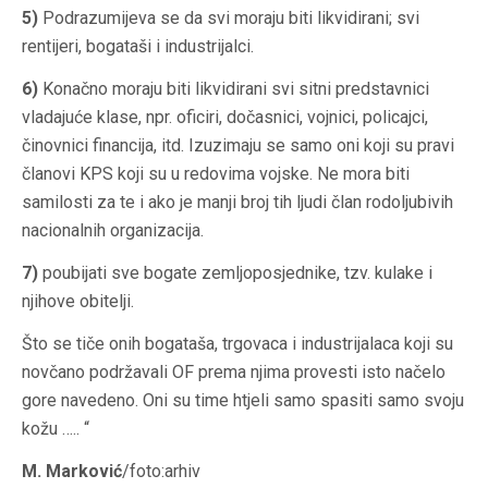
5)
Podrazumijeva se da svi moraju biti likvidirani; svi
rentijeri, bogataši i industrijalci.
6)
Konačno moraju biti likvidirani svi sitni predstavnici
vladajuće klase, npr. oficiri, dočasnici, vojnici, policajci,
činovnici financija, itd. Izuzimaju se samo oni koji su pravi
članovi KPS koji su u redovima vojske. Ne mora biti
samilosti za te i ako je manji broj tih ljudi član rodoljubivih
nacionalnih organizacija.
7)
poubijati sve bogate zemljoposjednike, tzv. kulake i
njihove obitelji.
Što se tiče onih bogataša, trgovaca i industrijalaca koji su
novčano podržavali OF prema njima provesti isto načelo
gore navedeno. Oni su time htjeli samo spasiti samo svoju
kožu ….. “
M. Marković
/foto:arhiv