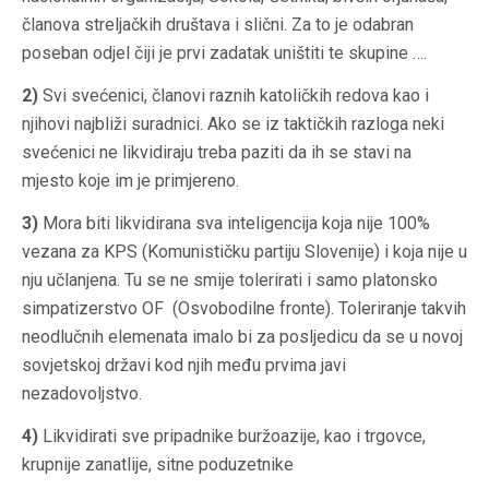
članova streljačkih društava i slični. Za to je odabran
poseban odjel čiji je prvi zadatak uništiti te skupine ….
2)
Svi svećenici, članovi raznih katoličkih redova kao i
njihovi najbliži suradnici. Ako se iz taktičkih razloga neki
svećenici ne likvidiraju treba paziti da ih se stavi na
mjesto koje im je primjereno.
3)
Mora biti likvidirana sva inteligencija koja nije 100%
vezana za KPS (Komunističku partiju Slovenije) i koja nije u
nju učlanjena. Tu se ne smije tolerirati i samo platonsko
simpatizerstvo OF (Osvobodilne fronte). Toleriranje takvih
neodlučnih elemenata imalo bi za posljedicu da se u novoj
sovjetskoj državi kod njih među prvima javi
nezadovoljstvo.
4)
Likvidirati sve pripadnike buržoazije, kao i trgovce,
krupnije zanatlije, sitne poduzetnike