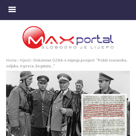
Home
Vijesti
Dokumnet OZNA-e mijenja povijest: “Pobiti svećenike,
seljake, trgovce, bogataše…”