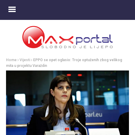
Home
Vijesti
EPPO se opet oglasio: Troje optuženih zbog velikog
mita u projektu Varaždin