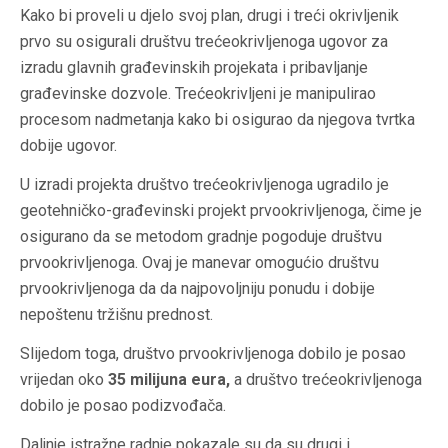
Kako bi proveli u djelo svoj plan, drugi i treći okrivljenik
prvo su osigurali društvu trećeokrivljenoga ugovor za
izradu glavnih građevinskih projekata i pribavljanje
građevinske dozvole. Trećeokrivljeni je manipulirao
procesom nadmetanja kako bi osigurao da njegova tvrtka
dobije ugovor.
U izradi projekta društvo trećeokrivljenoga ugradilo je
geotehničko-građevinski projekt prvookrivljenoga, čime je
osigurano da se metodom gradnje pogoduje društvu
prvookrivljenoga. Ovaj je manevar omogućio društvu
prvookrivljenoga da da najpovoljniju ponudu i dobije
nepoštenu tržišnu prednost.
Slijedom toga, društvo prvookrivljenoga dobilo je posao
vrijedan oko
35 milijuna eura,
a društvo trećeokrivljenoga
dobilo je posao podizvođača.
Daljnje istražne radnje pokazale su da su drugi i