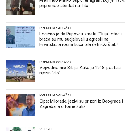
Preminuo Marko Stipić, emigrant koji je 1974.
pripremao atentat na Tita
PREMIUM SADRŽAJ
Logično je da Pupovcu smeta ‘Oluja’: otac i
braća su mu sudjelovali u agresiji na
Hrvatsku, a rodna kuća bila četnički štab!
PREMIUM SADRŽAJ
Vojvodina nije Srbija. Kako je 1918. postala
njezin “dio”
PREMIUM SADRŽAJ
Ćipe: Milorade, jezivi su prizori iz Beograda i
Zagreba, a o tome šutiš
VIJESTI