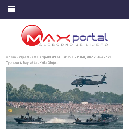
Home
Vijesti
FOTO Spektakl na Jarunu: Rafalei, Black Hawkovi,
Typhooni, Bayraktar, Krila Oluje…