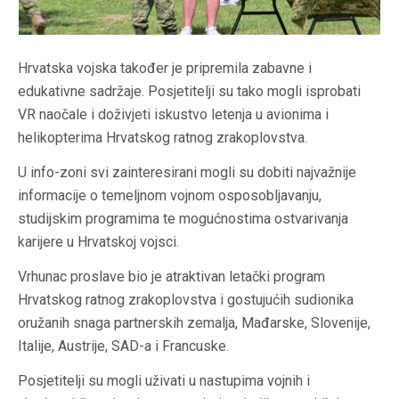
Hrvatska vojska također je pripremila zabavne i
edukativne sadržaje. Posjetitelji su tako mogli isprobati
VR naočale i doživjeti iskustvo letenja u avionima i
helikopterima Hrvatskog ratnog zrakoplovstva.
U info-zoni svi zainteresirani mogli su dobiti najvažnije
informacije o temeljnom vojnom osposobljavanju,
studijskim programima te mogućnostima ostvarivanja
karijere u Hrvatskoj vojsci.
Vrhunac proslave bio je atraktivan letački program
Hrvatskog ratnog zrakoplovstva i gostujućih sudionika
oružanih snaga partnerskih zemalja, Mađarske, Slovenije,
Italije, Austrije, SAD-a i Francuske.
Posjetitelji su mogli uživati u nastupima vojnih i