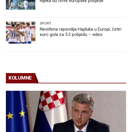
Rijeka do nove europske pobjede
SPORT
Neviđena rapsodija Hajduka u Europi, četiri
euro gola za 5:2 pobjedu – video
KOLUMNE