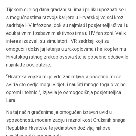
Tijekom cijelog dana građani su imali priliku upoznati se i
s mogućnostima razvoja karijere u Hrvatskoj vojsci kroz
sadržaje HV infozone, dok su najmlađi posjetitelji uživali u
edukativnim i zabavnim aktivnostima u HV fan zoni. Velik
interes izazvali su simulatori i VR sadržaji koji su
omogućili doživljaj letenja u zrakoplovima i helikopterima
Hrvatskog ratnog zrakoplovstva što je posebno oduševilo
najmlađe posjetitelje:
“Hrvatska vojska mi je vrlo zanimljiva, a posebno mi se
sviđa što ovdje mogu vidjeti i naučiti mnogo toga o vojnoj
opremi i tehnici”, izjavila je osmogodišnja posjetiteljica
Lara.
Na taj način građanima je omogućen izravan uvid u
sposobnosti, modernizaciju i raznolikost Oružanih snaga
Republike Hrvatske te jedinstven doživljaj njihove
uvježbanosti i spremnosti.