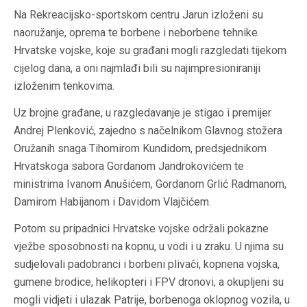
Na Rekreacijsko-sportskom centru Jarun izloženi su
naoružanje, oprema te borbene i neborbene tehnike
Hrvatske vojske, koje su građani mogli razgledati tijekom
cijelog dana, a oni najmlađi bili su najimpresioniraniji
izloženim tenkovima.
Uz brojne građane, u razgledavanje je stigao i premijer
Andrej Plenković, zajedno s načelnikom Glavnog stožera
Oružanih snaga Tihomirom Kundidom, predsjednikom
Hrvatskoga sabora Gordanom Jandrokovićem te
ministrima Ivanom Anušićem, Gordanom Grlić Radmanom,
Damirom Habijanom i Davidom Vlajčićem.
Potom su pripadnici Hrvatske vojske održali pokazne
vježbe sposobnosti na kopnu, u vodi i u zraku. U njima su
sudjelovali padobranci i borbeni plivači, kopnena vojska,
gumene brodice, helikopteri i FPV dronovi, a okupljeni su
mogli vidjeti i ulazak Patrije, borbenoga oklopnog vozila, u