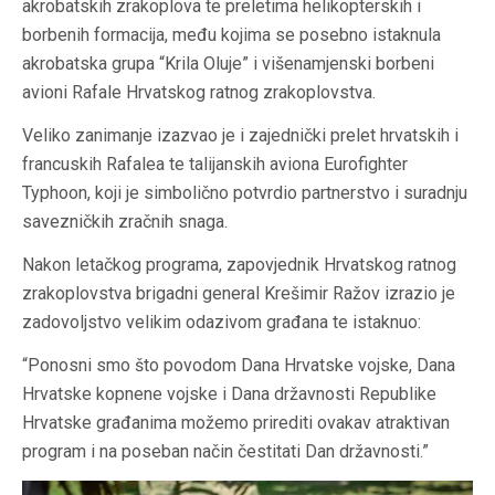
akrobatskih zrakoplova te preletima helikopterskih i
borbenih formacija, među kojima se posebno istaknula
akrobatska grupa “Krila Oluje” i višenamjenski borbeni
avioni Rafale Hrvatskog ratnog zrakoplovstva.
Veliko zanimanje izazvao je i zajednički prelet hrvatskih i
francuskih Rafalea te talijanskih aviona Eurofighter
Typhoon, koji je simbolično potvrdio partnerstvo i suradnju
savezničkih zračnih snaga.
Nakon letačkog programa, zapovjednik Hrvatskog ratnog
zrakoplovstva brigadni general Krešimir Ražov izrazio je
zadovoljstvo velikim odazivom građana te istaknuo:
“Ponosni smo što povodom Dana Hrvatske vojske, Dana
Hrvatske kopnene vojske i Dana državnosti Republike
Hrvatske građanima možemo prirediti ovakav atraktivan
program i na poseban način čestitati Dan državnosti.”