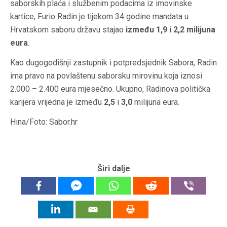
saborskih plaća i službenim podacima iz imovinske
kartice, Furio Radin je tijekom 34 godine mandata u
Hrvatskom saboru državu stajao
između 1,9 i 2,2 milijuna
eura
.
Kao dugogodišnji zastupnik i potpredsjednik Sabora, Radin
ima pravo na povlaštenu saborsku mirovinu koja iznosi
2.000 – 2.400 eura mjesečno. Ukupno, Radinova politička
karijera vrijedna je između
2,5
i
3,0
milijuna eura.
Hina/Foto: Sabor.hr
Širi dalje