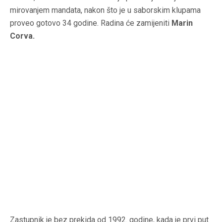
mirovanjem mandata, nakon što je u saborskim klupama
proveo gotovo 34 godine. Radina će zamijeniti
Marin
Corva.
Zastupnik je bez prekida od 1992. godine, kada je prvi put