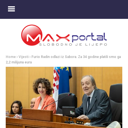
Home
Vijesti
Furio Radin odlazi iz Sabora. Za 34 godine platili smo ga
2,2 milijuna eura