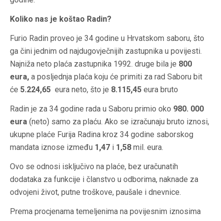
Koliko nas je koštao Radin?
Furio Radin proveo je 34 godine u Hrvatskom saboru, što
ga čini jednim od najdugovječnijih zastupnika u povijesti.
Najniža neto plaća zastupnika 1992. druge bila je
800
eura,
a posljednja plaća koju će primiti za rad Saboru bit
će
5.224,65
eura neto, što je
8.115,45
eura bruto
Radin je za 34 godine rada u Saboru primio oko
980. 000
eura
(neto) samo za plaću. Ako se izračunaju bruto iznosi,
ukupne plaće Furija Radina kroz 34 godine saborskog
mandata iznose između
1,47
i
1,58
mil. eura.
Ovo se odnosi isključivo na plaće, bez uračunatih
dodataka za funkcije i članstvo u odborima, naknade za
odvojeni život, putne troškove, paušale i dnevnice.
Prema procjenama temeljenima na povijesnim iznosima