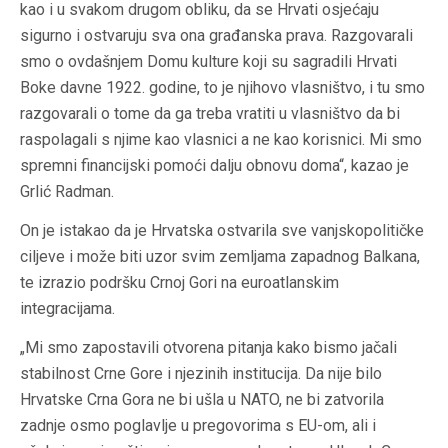
kao i u svakom drugom obliku, da se Hrvati osjećaju
sigurno i ostvaruju sva ona građanska prava. Razgovarali
smo o ovdašnjem Domu kulture koji su sagradili Hrvati
Boke davne 1922. godine, to je njihovo vlasništvo, i tu smo
razgovarali o tome da ga treba vratiti u vlasništvo da bi
raspolagali s njime kao vlasnici a ne kao korisnici. Mi smo
spremni financijski pomoći dalju obnovu doma“, kazao je
Grlić Radman.
On je istakao da je Hrvatska ostvarila sve vanjskopolitičke
ciljeve i može biti uzor svim zemljama zapadnog Balkana,
te izrazio podršku Crnoj Gori na euroatlanskim
integracijama.
„Mi smo zapostavili otvorena pitanja kako bismo jačali
stabilnost Crne Gore i njezinih institucija. Da nije bilo
Hrvatske Crna Gora ne bi ušla u NATO, ne bi zatvorila
zadnje osmo poglavlje u pregovorima s EU-om, ali i