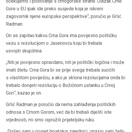
očekujemo i poštivanje s crnogorske strane. Ulazak Crne
Gore u EU ipak ide preko susjede koja je iskreni
zagovornik njene europske perspektive“, poručio je Grlić
Radman.
On se zapitao kakvu Crna Gora ima povijesno političku
vezu s rezolucijom o Jasenovcu koju bi trebala
usvojiti skupština.
„Niti je povijesno opravdano, niti je politički logična i može
imati štetu. Crna Gora bi se prije svega trebala suočiti
s vlastitom poviješću, a ako je sklona rezolucijama onda bi
trebalo donijeti rezoluciju o Božićnom ustanku u Crnoj
Gori“, kazao je on.
Grlić Radman je poručio da nema zahlađenja političkih
odnosa s Crnom Gorom, već da bi trebali dijeliti iste
vrjednosti, mi smo ispružili prijateljsku ruku.
„Došao sam u posjet hrvatskoj zajednici, izrazio sam želju