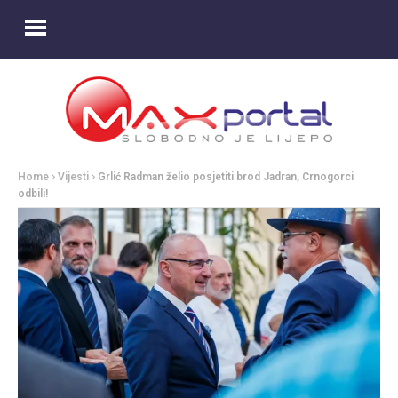
Home
Vijesti
Grlić Radman želio posjetiti brod Jadran, Crnogorci
odbili!