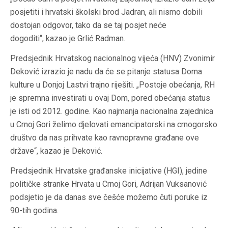
posjetiti i hrvatski školski brod Jadran, ali nismo dobili
dostojan odgovor, tako da se taj posjet neće
dogoditi“, kazao je Grlić Radman.
Predsjednik Hrvatskog nacionalnog vijeća (HNV) Zvonimir
Deković izrazio je nadu da će se pitanje statusa Doma
kulture u Donjoj Lastvi trajno riješiti. „Postoje obećanja, RH
je spremna investirati u ovaj Dom, pored obećanja status
je isti od 2012. godine. Kao najmanja nacionalna zajednica
u Crnoj Gori želimo djelovati emancipatorski na crnogorsko
društvo da nas prihvate kao ravnopravne građane ove
države“, kazao je Deković.
Predsjednik Hrvatske građanske inicijative (HGI), jedine
političke stranke Hrvata u Crnoj Gori, Adrijan Vuksanović
podsjetio je da danas sve češće možemo čuti poruke iz
90-tih godina.