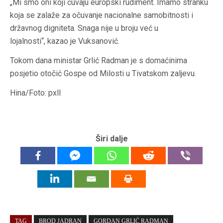
„Mi smo oni koji čuvaju europski rudiment. Imamo stranku
koja se zalaže za očuvanje nacionalne samobitnosti i
državnog digniteta. Snaga nije u broju već u
lojalnosti“, kazao je Vuksanović.
Tokom dana ministar Grlić Radman je s domaćinima
posjetio otočić Gospe od Milosti u Tivatskom zaljevu.
Hina/Foto: pxll
Širi dalje
TAG
BROD JADRAN
GORDAN GRLIĆ RADMAN