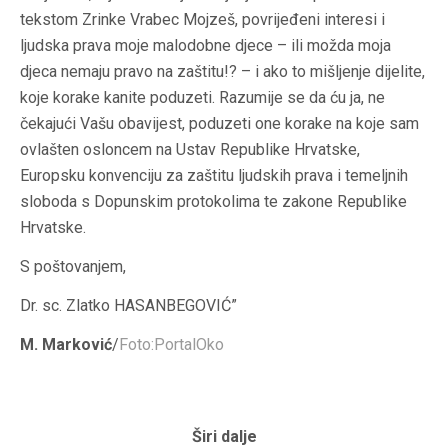
tekstom Zrinke Vrabec Mojzeš, povrijeđeni interesi i
ljudska prava moje malodobne djece – ili možda moja
djeca nemaju pravo na zaštitu!? – i ako to mišljenje dijelite,
koje korake kanite poduzeti. Razumije se da ću ja, ne
čekajući Vašu obavijest, poduzeti one korake na koje sam
ovlašten osloncem na Ustav Republike Hrvatske,
Europsku konvenciju za zaštitu ljudskih prava i temeljnih
sloboda s Dopunskim protokolima te zakone Republike
Hrvatske.
S poštovanjem,
Dr. sc. Zlatko HASANBEGOVIĆ”
M. Marković
/
Foto:PortalOko
Širi dalje