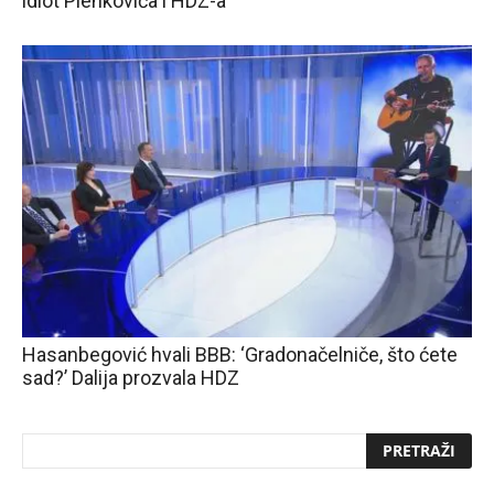
idiot Plenkovića i HDZ-a
Hasanbegović hvali BBB: ‘Gradonačelniče, što ćete
sad?’ Dalija prozvala HDZ