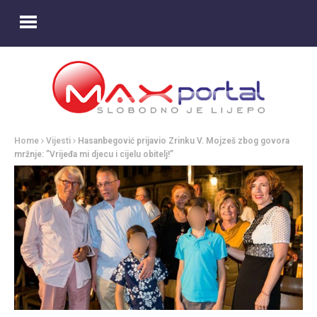
Home
Vijesti
Hasanbegović prijavio Zrinku V. Mojzeš zbog govora
mržnje: ”Vrijeđa mi djecu i cijelu obitelj!”