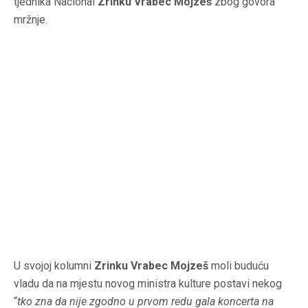
tjednika Nacional
Zrinku Vrabec Mojzeš
zbog govora
mržnje.
U svojoj kolumni
Zrinku Vrabec Mojzeš
moli buduću
vladu da na mjestu novog ministra kulture postavi nekog
“
tko zna da nije zgodno u prvom redu gala koncerta na