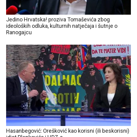
Jedino Hrvatska! proziva Tomaševića zbog
ideoloških odluka, kulturnih natječaja i šutnje o
Ranogajcu
Hasanbegović: Orešković kao korisni (ili beskorisni)