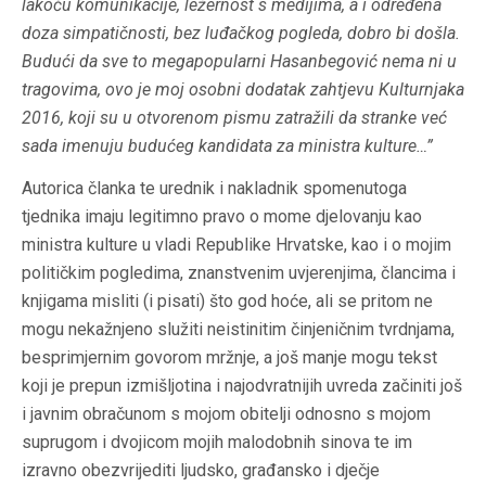
lakoću komunikacije, ležernost s medijima, a i određena
doza simpatičnosti, bez luđačkog pogleda, dobro bi došla.
Budući da sve to megapopularni Hasanbegović nema ni u
tragovima, ovo je moj osobni dodatak zahtjevu Kulturnjaka
2016, koji su u otvorenom pismu zatražili da stranke već
sada imenuju budućeg kandidata za ministra kulture…”
Autorica članka te urednik i nakladnik spomenutoga
tjednika imaju legitimno pravo o mome djelovanju kao
ministra kulture u vladi Republike Hrvatske, kao i o mojim
političkim pogledima, znanstvenim uvjerenjima, člancima i
knjigama misliti (i pisati) što god hoće, ali se pritom ne
mogu nekažnjeno služiti neistinitim činjeničnim tvrdnjama,
besprimjernim govorom mržnje, a još manje mogu tekst
koji je prepun izmišljotina i najodvratnijih uvreda začiniti još
i javnim obračunom s mojom obitelji odnosno s mojom
suprugom i dvojicom mojih malodobnih sinova te im
izravno obezvrijediti ljudsko, građansko i dječje