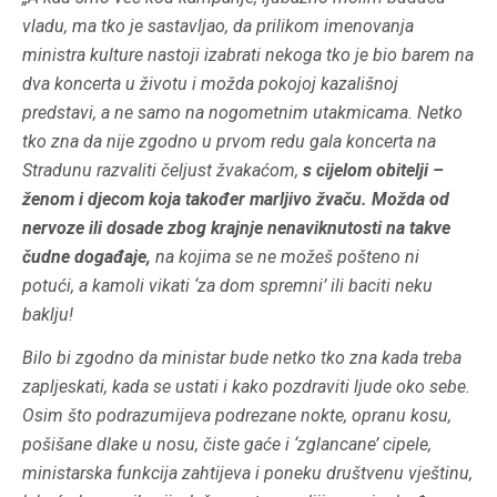
vladu, ma tko je sastavljao, da prilikom imenovanja
ministra kulture nastoji izabrati nekoga tko je bio barem na
dva koncerta u životu i možda pokojoj kazališnoj
predstavi, a ne samo na nogometnim utakmicama. Netko
tko zna da nije zgodno u prvom redu gala koncerta na
Stradunu razvaliti čeljust žvakaćom,
s cijelom obitelji –
ženom i djecom koja također marljivo žvaču.
Možda od
nervoze ili dosade zbog krajnje nenaviknutosti na takve
čudne događaje,
na kojima se ne možeš pošteno ni
potući, a kamoli vikati ‘za dom spremni’ ili baciti neku
baklju!
Bilo bi zgodno da ministar bude netko tko zna kada treba
zapljeskati, kada se ustati i kako pozdraviti ljude oko sebe.
Osim što podrazumijeva podrezane nokte, opranu kosu,
pošišane dlake u nosu, čiste gaće i ‘zglancane’ cipele,
ministarska funkcija zahtijeva i poneku društvenu vještinu,