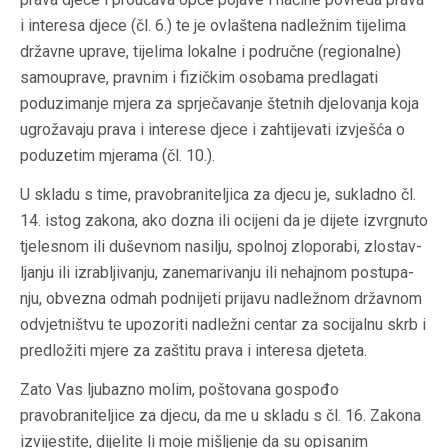
i interesa djece (čl. 6.) te je ovlaštena nadležnim tijelima
državne uprave, tijelima lokalne i područne (regionalne)
samouprave, pravnim i fizičkim osobama predlagati
poduzima­nje mjera za sprječava­nje štetnih djelova­nja koja
ugrožavaju prava i interese djece i zahtijevati izvješća o
poduzetim mjerama (čl. 10.).
U skladu s time, pravobraniteljica za djecu je, sukladno čl.
14. istog zakona, ako dozna ili ocijeni da je dijete izvrgnuto
tjelesnom ili duševnom nasi­lju, spolnoj zloporabi, zlostav­
lja­nju ili izrab­ljiva­nju, zanemariva­nju ili nehajnom postupa­
nju, obvezna odmah podnijeti prijavu nadležnom državnom
odvjetništvu te upozoriti nadležni centar za socijalnu skrb i
pred­ložiti mjere za zaštitu prava i interesa djeteta.
Zato Vas ljubazno molim, poštovana gospođo
pravobraniteljice za djecu, da me u skladu s čl. 16. Zakona
izvijestite, dijelite li moje mišljenje da su opisanim