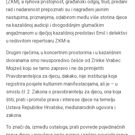
(ZKM), a njihova pristojnost, građanski odgoj, trud, predani
rad i nadarenost prepoznati su i nagrađeni javnim
nastupima, priznanjima, odabirom među više stotina djece
na kazališnoj audiciji i dvogodišnjim glumačkim
angažmanom u dječjoj kazališnoj predstavi Emil i detektivi
u redovitom repertoaru ZKM-a.
Drugim riječima, u koncertnim prostorima i u kazališnim
dvoranama smo neusporedivo češće od Zrinke Vrabec
Mojzeš koju se tamo zapravo i ne da primijetiti.
Pravobraniteljica za djecu, dakako, nije institucija koja
registrira posjete kulturnim manifestacijama, ali je – u
smislu čl. 2. Zakona o pravobranitelju za djecu, ona koja
štiti, prati i promiče prava i interese djece na teme­lju
Ustava Republike Hrvatske, međunarodnih ugovora i
zakona.
To znači da, između ostaloga, prati povrede pojedinačnih
prava djece i proučava opće pojave i načine povreda prava