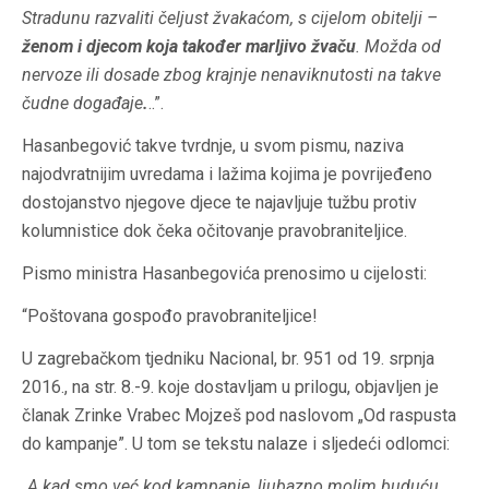
Stradunu razvaliti čeljust žvakaćom, s cijelom obitelji –
ženom i djecom koja također marljivo žvaču
. Možda od
nervoze ili dosade zbog krajnje nenaviknutosti na takve
čudne događaje
.
..”.
Hasanbegović takve tvrdnje, u svom pismu, naziva
najodvratnijim uvredama i lažima kojima je povrijeđeno
dostojanstvo njegove djece te najavljuje tužbu protiv
kolumnistice dok čeka očitovanje pravobraniteljice.
Pismo ministra Hasanbegovića prenosimo u cijelosti:
“Poštovana gospođo pravobraniteljice!
U zagrebačkom tjedniku Nacional, br. 951 od 19. srpnja
2016., na str. 8.-9. koje dostavljam u prilogu, objavljen je
članak Zrinke Vrabec Mojzeš pod naslovom „Od raspusta
do kampanje”. U tom se tekstu nalaze i sljedeći odlomci:
„A kad smo već kod kampanje, ljubazno molim buduću