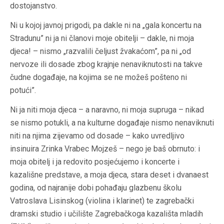
dostojanstvo.
Ni u kojoj javnoj prigodi, pa dakle ni na „gala koncertu na
Stradunu” ni ja ni članovi moje obitelji – dakle, ni moja
djeca! – nismo „razvalili čeljust žvakaćom”, pa ni „od
nervoze ili dosade zbog krajnje nenaviknutosti na takve
čudne događaje, na kojima se ne možeš pošteno ni
potući”.
Ni ja niti moja djeca – a naravno, ni moja supruga – nikad
se nismo potukli, a na kulturne događaje nismo nenaviknuti
niti na njima zijevamo od dosade – kako uvredljivo
insinuira Zrinka Vrabec Mojzeš – nego je baš obrnuto: i
moja obitelj i ja redovito posjećujemo i koncerte i
kazališne predstave, a moja djeca, stara deset i dvanaest
godina, od najranije dobi pohađaju glazbenu školu
Vatroslava Lisinskog (violina i klarinet) te zagrebački
dramski studio i učilište Zagrebačkoga kazališta mladih