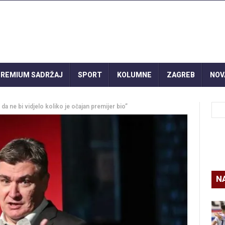
REMIUM SADRŽAJ
SPORT
KOLUMNE
ZAGREB
NOV
da ne bi vidjelo koliko je očajan premijer bio”
N