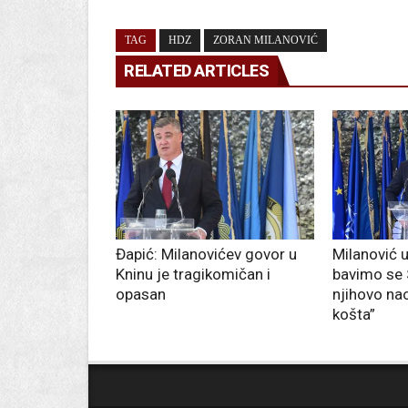
TAG
HDZ
ZORAN MILANOVIĆ
RELATED ARTICLES
Đapić: Milanovićev govor u
Milanović u
Kninu je tragikomičan i
bavimo se S
opasan
njihovo na
košta”