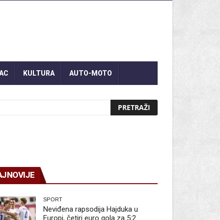
AC
KULTURA
AUTO-MOTO
AJNOVIJE
SPORT
Neviđena rapsodija Hajduka u
Europi, četiri euro gola za 5:2