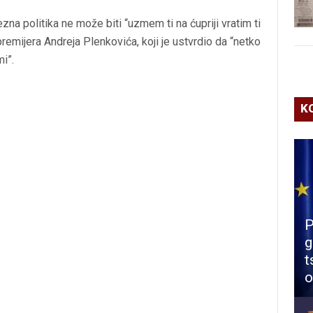
na politika ne može biti “uzmem ti na ćupriji vratim ti
premijera Andreja Plenkovića, koji je ustvrdio da “netko
i”.
K
P
g
t
o