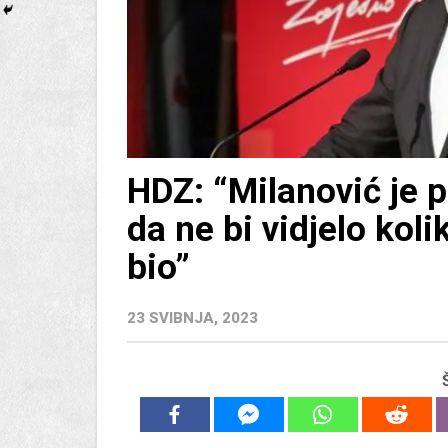
HDZ: “Milanović je p
da ne bi vidjelo koli
bio”
23 SVIBNJA, 2023