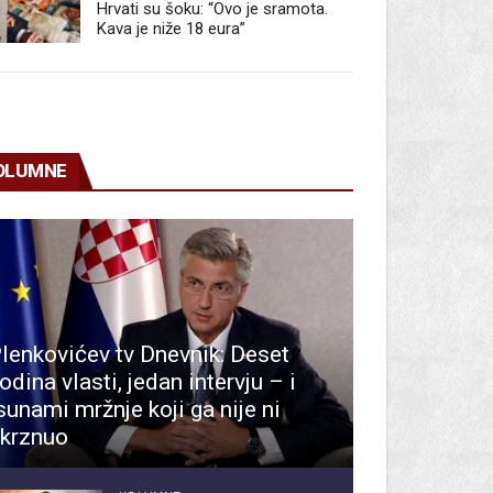
Hrvati su šoku: “Ovo je sramota.
Kava je niže 18 eura”
OLUMNE
lenkovićev tv Dnevnik: Deset
odina vlasti, jedan intervju – i
sunami mržnje koji ga nije ni
krznuo