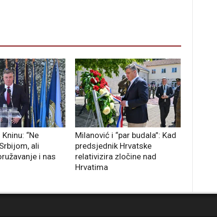
 Kninu: “Ne
Milanović i “par budala”: Kad
rbijom, ali
predsjednik Hrvatske
oružavanje i nas
relativizira zločine nad
Hrvatima