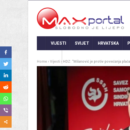
VIJESTI
SVIJET
HRVATSKA
P
GASTRO
Home
Vijesti
HDZ: “Milanović je protiv povećanja plaća 