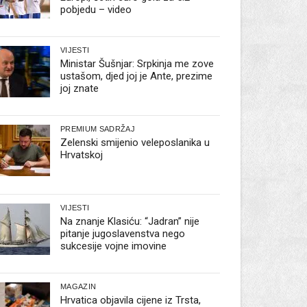
pobjedu – video
VIJESTI
Ministar Šušnjar: Srpkinja me zove
ustašom, djed joj je Ante, prezime
joj znate
PREMIUM SADRŽAJ
Zelenski smijenio veleposlanika u
Hrvatskoj
VIJESTI
Na znanje Klasiću: “Jadran” nije
pitanje jugoslavenstva nego
sukcesije vojne imovine
MAGAZIN
Hrvatica objavila cijene iz Trsta,