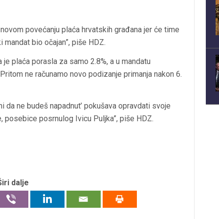
e novom povećanju plaća hrvatskih građana jer će time
ski mandat bio očajan”, piše HDZ.
 je plaća porasla za samo 2.8%, a u mandatu
 Pritom ne računamo novo podizanje primanja nakon 6.
ni da ne budeš napadnut’ pokušava opravdati svoje
, posebice posrnulog Ivicu Puljka”, piše HDZ.
Širi dalje