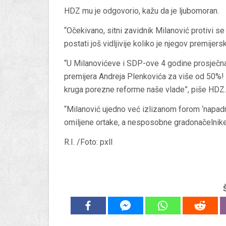
HDZ mu je odgovorio, kažu da je ljubomoran.
“Očekivano, sitni zavidnik Milanović protivi s
postati još vidljivije koliko je njegov premijer
“U Milanovićeve i SDP-ove 4 godine prosječna
premijera Andreja Plenkovića za više od 50%!
kruga porezne reforme naše vlade”, piše HDZ.
“Milanović ujedno već izlizanom forom ‘napad
omiljene ortake, a nesposobne gradonačelnike
R.I. /Foto: pxll