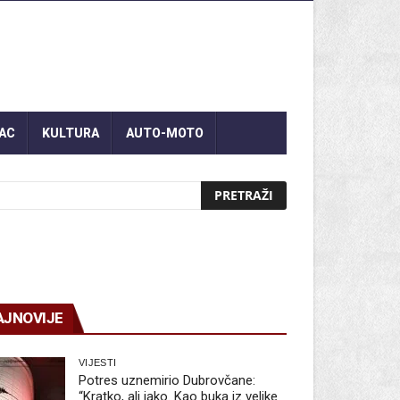
AC
KULTURA
AUTO-MOTO
AJNOVIJE
VIJESTI
Potres uznemirio Dubrovčane:
“Kratko, ali jako. Kao buka iz velike