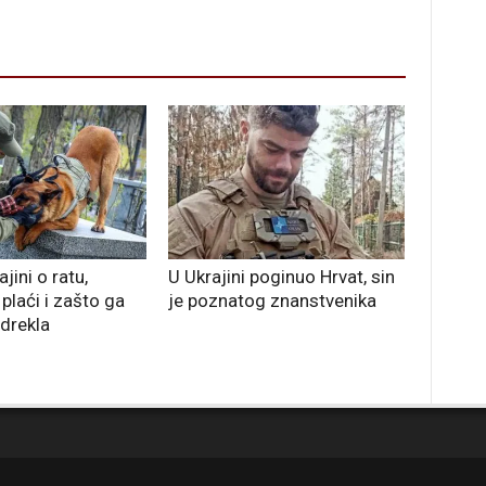
jini o ratu,
U Ukrajini poginuo Hrvat, sin
 plaći i zašto ga
je poznatog znanstvenika
odrekla