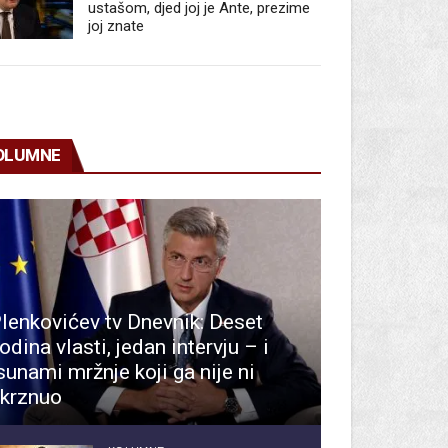
ustašom, djed joj je Ante, prezime
joj znate
OLUMNE
lenkovićev tv Dnevnik: Deset
odina vlasti, jedan intervju – i
sunami mržnje koji ga nije ni
krznuo