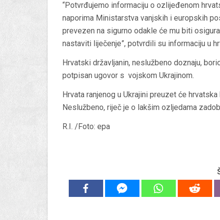
“Potvrđujemo informaciju o ozlijeđenom hrvatsk
naporima Ministarstva vanjskih i europskih po
prevezen na sigurno odakle će mu biti osigura
nastaviti liječenje”, potvrdili su informaciju u
Hrvatski državljanin, neslužbeno doznaju, borio
potpisan ugovor s vojskom Ukrajinom.
Hrvata ranjenog u Ukrajini preuzet će hrvatska
Neslužbeno, riječ je o lakšim ozljedama zadob
R.I. /Foto: epa