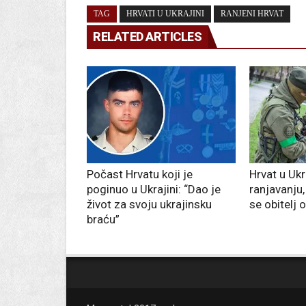
TAG
HRVATI U UKRAJINI
RANJENI HRVAT
RELATED ARTICLES
Počast Hrvatu koji je
Hrvat u Ukra
poginuo u Ukrajini: “Dao je
ranjavanju,
život za svoju ukrajinsku
se obitelj 
braću”