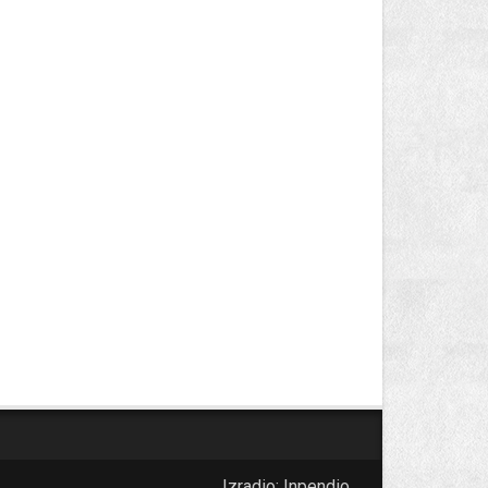
Izradio:
Inpendio