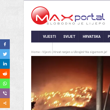
VIJESTI
SVIJET
HRVATSKA
P
GASTRO
Home
Vijesti
Hrvat ranjen u Ukrajini! Na sigurnom je!