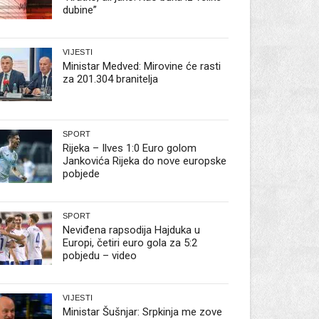
dubine”
VIJESTI
Ministar Medved: Mirovine će rasti
za 201.304 branitelja
SPORT
Rijeka – Ilves 1:0 Euro golom
Jankovića Rijeka do nove europske
pobjede
SPORT
Neviđena rapsodija Hajduka u
Europi, četiri euro gola za 5:2
pobjedu – video
VIJESTI
Ministar Šušnjar: Srpkinja me zove