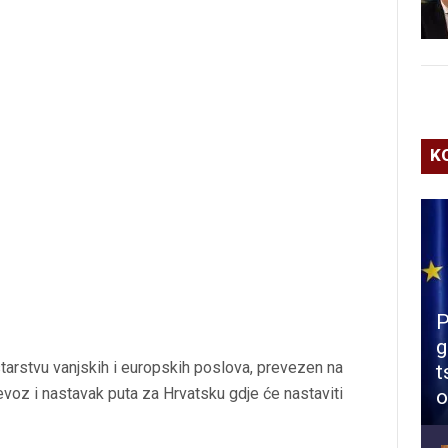
K
P
g
tarstvu vanjskih i europskih poslova, prevezen na
t
evoz i nastavak puta za Hrvatsku gdje će nastaviti
o