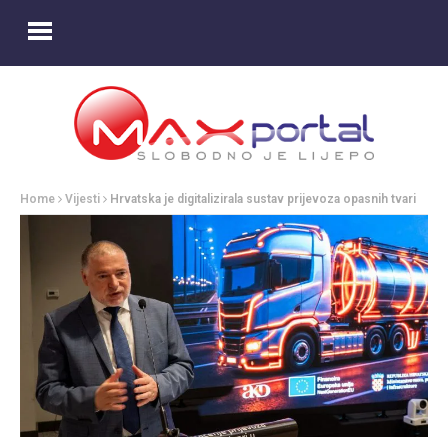
Home
Vijesti
Hrvatska je digitalizirala sustav prijevoza opasnih tvari