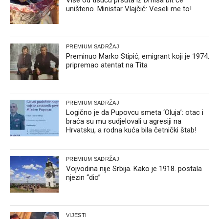
Više od tisuću pršuta iz Drniša bit će
uništeno. Ministar Vlajčić: Veseli me to!
PREMIUM SADRŽAJ
Preminuo Marko Stipić, emigrant koji je 1974.
pripremao atentat na Tita
PREMIUM SADRŽAJ
Logično je da Pupovcu smeta ‘Oluja’: otac i
braća su mu sudjelovali u agresiji na
Hrvatsku, a rodna kuća bila četnički štab!
PREMIUM SADRŽAJ
Vojvodina nije Srbija. Kako je 1918. postala
njezin “dio”
VIJESTI