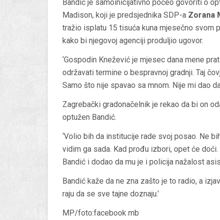
Bandić je samoinicijativno počeo govoriti o 
Madison, koji je predsjednika SDP-a
Zorana 
tražio isplatu 15 tisuća kuna mjesečno svom pr
kako bi njegovoj agenciji produljio ugovor.
‘Gospodin Knežević je mjesec dana mene prati
održavati termine o bespravnoj gradnji. Taj čo
Samo što nije spavao sa mnom. Nije mi dao da g
Zagrebački gradonačelnik je rekao da bi on o
optužen Bandić.
‘Volio bih da institucije rade svoj posao. Ne bi
vidim ga sada. Kad prođu izbori, opet će doći. 
Bandić i dodao da mu je i policija nažalost asist
Bandić kaže da ne zna zašto je to radio, a izj
raju da se sve tajne doznaju.’
MP/foto:facebook mb