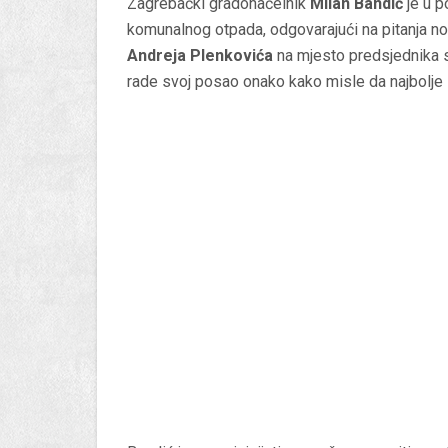
Zagrebački gradonačelnik
Milan Bandić
je u p
komunalnog otpada, odgovarajući na pitanja 
Andreja Plenkovića
na mjesto predsjednika s
rade svoj posao onako kako misle da najbolje 