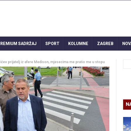
REMIUM SADRŽAJ
SPORT
KOLUMNE
ZAGREB
NOV
vićev prijatelj iz afere Medison, mjesecima me pratio me u stopu
N