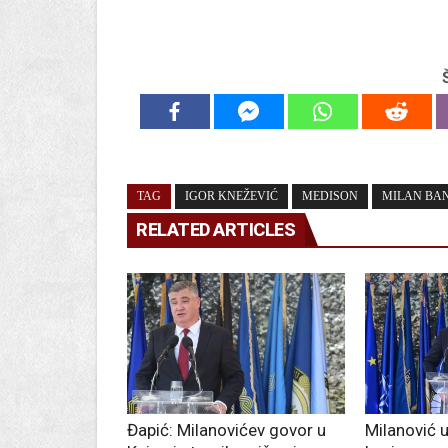
TAG
IGOR KNEŽEVIĆ
MEDISON
MILAN BA
RELATED ARTICLES
Đapić: Milanovićev govor u
Milanović u