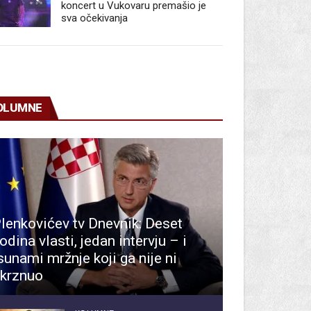
koncert u Vukovaru premašio je
sva očekivanja
OLUMNE
lenkovićev tv Dnevnik: Deset
odina vlasti, jedan intervju – i
sunami mržnje koji ga nije ni
krznuo