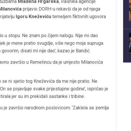
optužbama
Mladena Hrgareka
, vlasnika agencije
Milanovića
prijavio DORH-u rekavši da je od njega
ijatelju
Igoru Kneževiću
temeljem fiktivnih ugovora
o u stopu. Ne znam po čijem nalogu. Nije mi dao
vjek je mene pratio svugdje, više nego moja supruga.
ovorim, disati mi nije dao’, kazao je Bandić.
davno završio u Remetincu da je umjesto Milanovića
h se ni sjetio tog Kneževića da me nije pratio. Ne
On se pojavljuje svake prijestupne godine’, ispričao je
irala jer su im prekidali sastanke i tribine.
avu je završio narodnom poslovicom: ‘Zaklela se zemlja