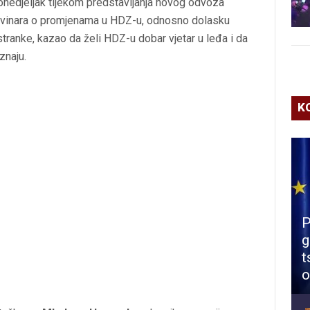
onedjeljak tijekom predstavljanja novog odvoza
novinara o promjenama u HDZ-u, odnosno dolasku
tranke, kazao da želi HDZ-u dobar vjetar u leđa i da
znaju.
K
P
g
t
o