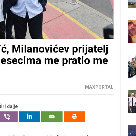
ć, Milanovićev prijatelj
mjesecima me pratio me
MAXPORTAL
Širi dalje