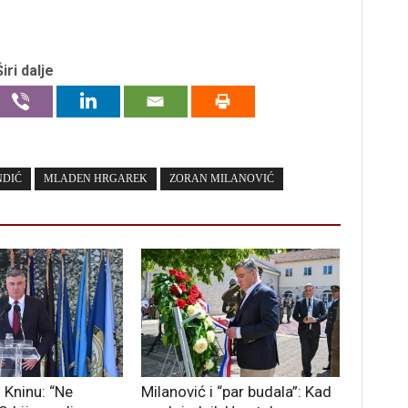
Širi dalje
NDIĆ
MLADEN HRGAREK
ZORAN MILANOVIĆ
 Kninu: “Ne
Milanović i “par budala”: Kad