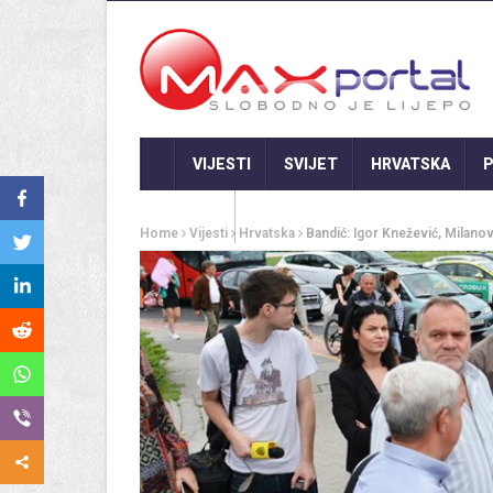
VIJESTI
SVIJET
HRVATSKA
P
GASTRO
Home
Vijesti
Hrvatska
Bandić: Igor Knežević, Milano