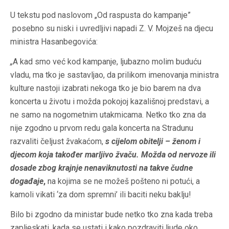
U tekstu pod naslovom „Od raspusta do kampanje”
posebno su niski i uvredljivi napadi Z. V. Mojzeš na djecu
ministra Hasanbegovića:
„
A kad smo već kod kampanje, ljubazno molim buduću
vladu, ma tko je sastavljao, da prilikom imenovanja ministra
kulture nastoji izabrati nekoga tko je bio barem na dva
koncerta u životu i možda pokojoj kazališnoj predstavi, a
ne samo na nogometnim utakmicama. Netko tko zna da
nije zgodno u prvom redu gala koncerta na Stradunu
razvaliti čeljust žvakaćom,
s
cijelom obitelji – ženom i
djecom koja također marljivo žvaču.
Možda od nervoze ili
dosade zbog krajnje nenaviknutosti na takve čudne
događaje
,
na kojima se ne možeš pošteno ni potući, a
kamoli vikati ‘za dom spremni’ ili baciti neku baklju!
Bilo bi zgodno da ministar bude netko tko zna kada treba
zapljeskati, kada se ustati i kako pozdraviti ljude oko