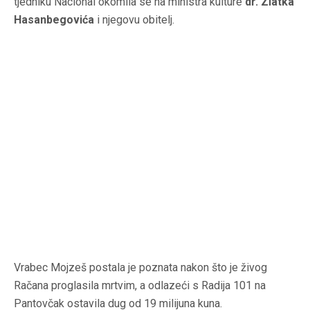
tjedniku Nacional okomila se na ministra kulture
dr. Zlatka
Hasanbegovića
i njegovu obitelj.
Vrabec Mojzeš postala je poznata nakon što je živog
Račana proglasila mrtvim, a odlazeći s Radija 101 na
Pantovčak ostavila dug od 19 milijuna kuna.