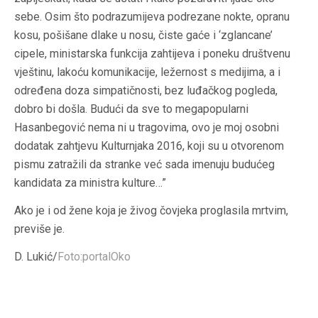
sebe. Osim što podrazumijeva podrezane nokte, opranu
kosu, pošišane dlake u nosu, čiste gaće i ‘zglancane’
cipele, ministarska funkcija zahtijeva i poneku društvenu
vještinu, lakoću komunikacije, ležernost s medijima, a i
određena doza simpatičnosti, bez luđačkog pogleda,
dobro bi došla. Budući da sve to megapopularni
Hasanbegović nema ni u tragovima, ovo je moj osobni
dodatak zahtjevu Kulturnjaka 2016, koji su u otvorenom
pismu zatražili da stranke već sada imenuju budućeg
kandidata za ministra kulture…”
Ako je i od žene koja je živog čovjeka proglasila mrtvim,
previše je.
D. Lukić/
Foto:portalOko