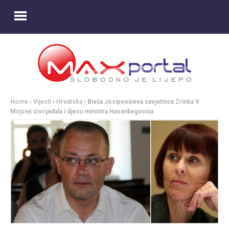
Home
Vijesti
Hrvatska
Bivša Josipovićeva savjetnica Zrinka V.
Mojzeš izvrijeđala i djecu ministra Hasanbegovića