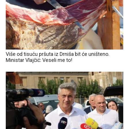
Više od tisuću pršuta iz Drniša bit će uništeno.
Ministar Vlajčić: Veseli me to!