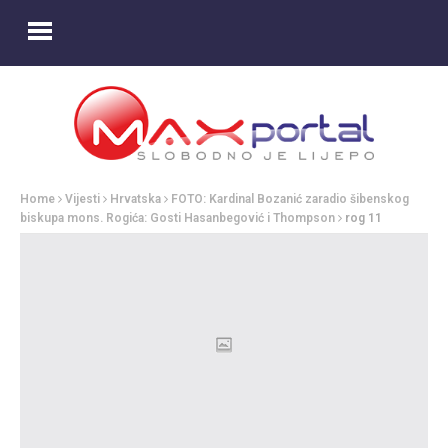
Home
Vijesti
Hrvatska
FOTO: Kardinal Bozanić zaradio šibenskog
biskupa mons. Rogića: Gosti Hasanbegović i Thompson
rog 11