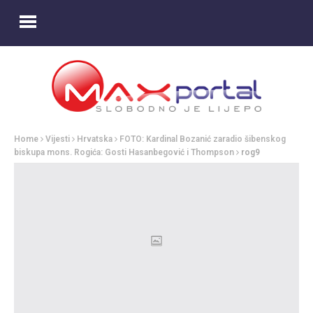
Home
Vijesti
Hrvatska
FOTO: Kardinal Bozanić zaradio šibenskog
biskupa mons. Rogića: Gosti Hasanbegović i Thompson
rog9