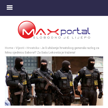
Home
Vijesti
Hrvatska
Je li uhićenje hrvatskog generala razlog za
hitnu sjednicu Sabora!? Za Sašu Lekovića je tražena!