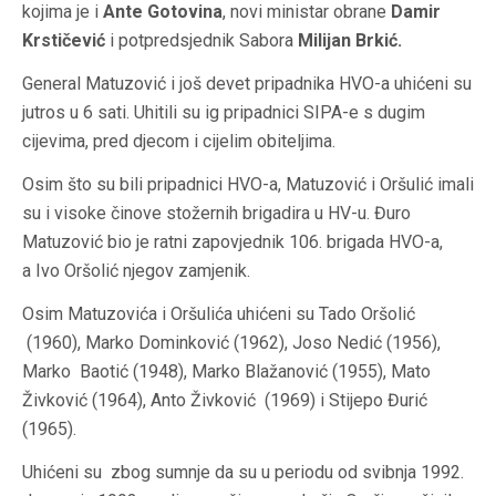
kojima je i
Ante Gotovina
, novi ministar obrane
Damir
Krstičević
i potpredsjednik Sabora
Milijan Brkić.
General Matuzović i još devet pripadnika HVO-a uhićeni su
jutros u 6 sati. Uhitili su ig pripadnici SIPA-e s dugim
cijevima, pred djecom
i cijelim obiteljima.
Osim što su bili pripadnici HVO-a, Matuzović i Oršulić imali
su i visoke činove stožernih brigadira u HV-u.
Đuro
Matuzović bio je ratni zapovjednik 106. brigada HVO-a,
a Ivo Oršolić njegov zamjenik.
Osim Matuzovića i Oršulića uhićeni su Tado Oršolić
(1960), Marko Dominković (1962), Joso Nedić (1956),
Marko Baotić (1948), Marko Blažanović (1955), Mato
Živković (1964), Anto Živković (1969) i Stijepo Đurić
(1965).
Uhićeni su zbog sumnje da su u periodu od svibnja 1992.