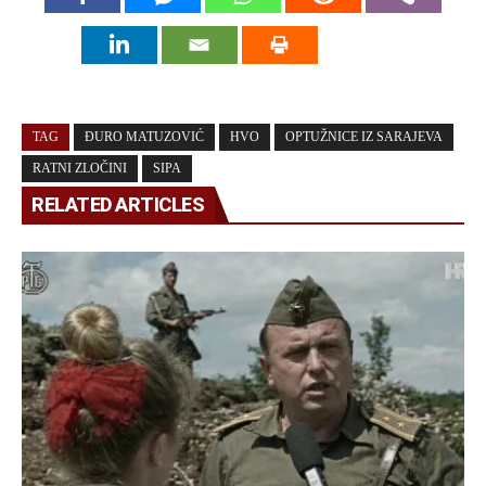
TAG
ĐURO MATUZOVIĆ
HVO
OPTUŽNICE IZ SARAJEVA
RATNI ZLOČINI
SIPA
RELATED ARTICLES