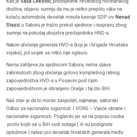
Kad je
Saša Leković
, predsjednik Hrvatskog novinarskog
društva, objavio sumnju da mu je netko prepilio vijke na
kotaču automobila, desetak minuta kasnije SDP-ov
Nenad
Stazić
u Saboru je tražio prekid sjednice i raspravu zbog
sumnje na pokušaj ubojstva predsjednika HND-a.
Nakon uhićenja generala HVO-a (koji je i brigadir Hrvatske
vojske), još uvijek se nitko nije oglasio.
Nema zahtjeva za sjednicom Sabora, nema izjava
zabrinutosti zbog uhićenja gotovo kompletnog ratnog
zapovjedništva HVO-a u Posavini pod čijim
zapovjedništvom je obranjeno Orašje i taj dio BiH.
Naš stav je da bi morao zasjedati, najmanje, saborski
Odbor za nacionalnu sigurnost. I VONS – Vijeće obrane i
nacionalne sigurnosti. Poglavito jer se na popisu osoba
protiv kojih se u BiH vodi sutaga ( ili su podignute
optužnice ) nalazi jos desetak hrvatskih generala među