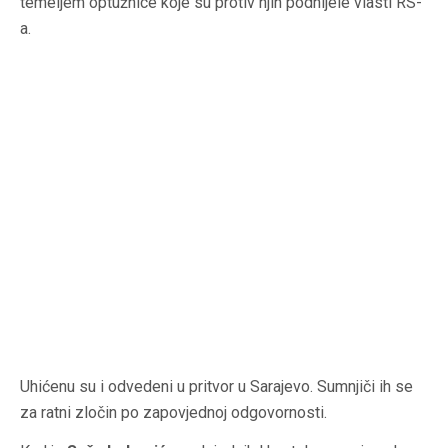
temeljem optužnice koje su protiv njih podnijele vlasti RS-
a.
Uhićenu su i odvedeni u pritvor u Sarajevo. Sumnjiči ih se
za ratni zločin po zapovjednoj odgovornosti.