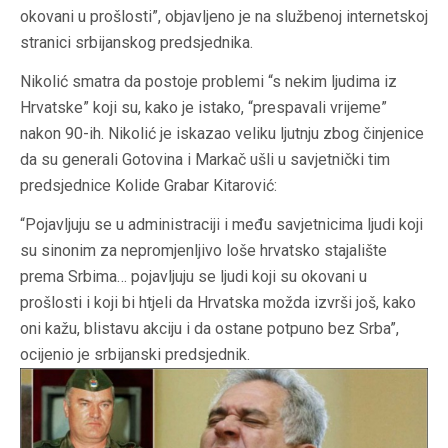
okovani u prošlosti”, objavljeno je na službenoj internetskoj
stranici srbijanskog predsjednika.
Nikolić smatra da postoje problemi “s nekim ljudima iz
Hrvatske” koji su, kako je istako, “prespavali vrijeme”
nakon 90-ih. Nikolić je iskazao veliku ljutnju zbog činjenice
da su generali Gotovina i Markač ušli u savjetnički tim
predsjednice Kolide Grabar Kitarović:
“Pojavljuju se u administraciji i među savjetnicima ljudi koji
su sinonim za nepromjenljivo loše hrvatsko stajalište
prema Srbima… pojavljuju se ljudi koji su okovani u
prošlosti i koji bi htjeli da Hrvatska možda izvrši još, kako
oni kažu, blistavu akciju i da ostane potpuno bez Srba”,
ocijenio je srbijanski predsjednik.