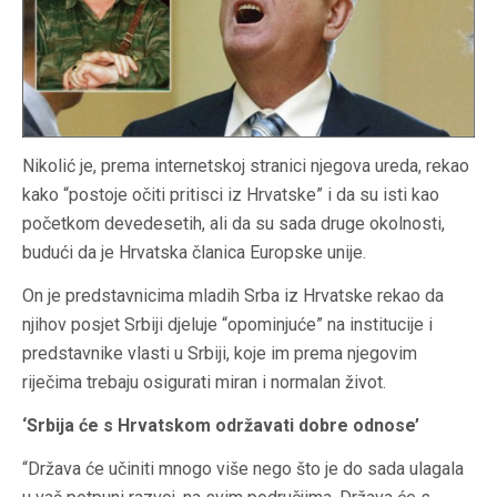
Nikolić je, prema internetskoj stranici njegova ureda, rekao
kako “postoje očiti pritisci iz Hrvatske” i da su isti kao
početkom devedesetih, ali da su sada druge okolnosti,
budući da je Hrvatska članica Europske unije.
On je predstavnicima mladih Srba iz Hrvatske rekao da
njihov posjet Srbiji djeluje “opominjuće” na institucije i
predstavnike vlasti u Srbiji, koje im prema njegovim
riječima trebaju osigurati miran i normalan život.
‘Srbija će s Hrvatskom održavati dobre odnose’
“Država će učiniti mnogo više nego što je do sada ulagala