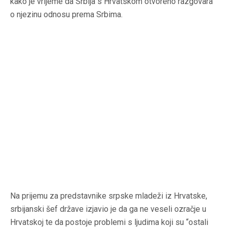
kako je vrijeme da Srbija s Hrvatskom otvoreno razgovara
o njezinu odnosu prema Srbima.
Na prijemu za predstavnike srpske mladeži iz Hrvatske,
srbijanski šef države izjavio je da ga ne veseli ozračje u
Hrvatskoj te da postoje problemi s ljudima koji su “ostali