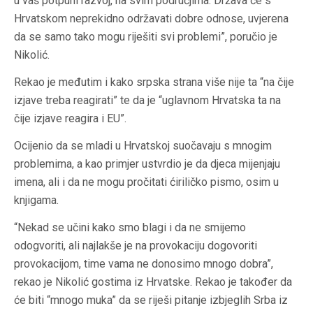
u vaš potpuni razvoj, na svim područjima. Država će s
Hrvatskom neprekidno održavati dobre odnose, uvjerena
da se samo tako mogu riješiti svi problemi”, poručio je
Nikolić.
Rekao je međutim i kako srpska strana više nije ta “na čije
izjave treba reagirati” te da je “uglavnom Hrvatska ta na
čije izjave reagira i EU”.
Ocijenio da se mladi u Hrvatskoj suočavaju s mnogim
problemima, a kao primjer ustvrdio je da djeca mijenjaju
imena, ali i da ne mogu pročitati ćiriličko pismo, osim u
knjigama.
“Nekad se učini kako smo blagi i da ne smijemo
odogvoriti, ali najlakše je na provokaciju dogovoriti
provokacijom, time vama ne donosimo mnogo dobra”,
rekao je Nikolić gostima iz Hrvatske. Rekao je također da
će biti “mnogo muka” da se riješi pitanje izbjeglih Srba iz