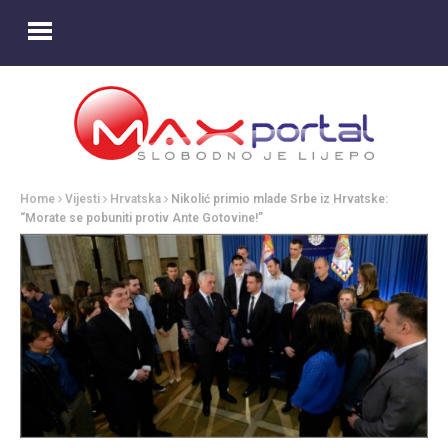
Home
Vijesti
Hrvatska
Nikolić primio mlade Srbe iz Hrvatske:
“Morate se pobuniti protiv Ante Gotovine!”