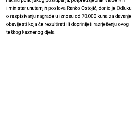
načinu policijskog postupanja, potpredsjednik Vlade RH
i ministar unutarnjih poslova Ranko Ostojić, donio je Odluku
o raspisivanju nagrade u iznosu od 70.000 kuna za davanje
obavijesti koja će rezultirati ili doprinijeti razrješenju ovog
teškog kaznenog djela.