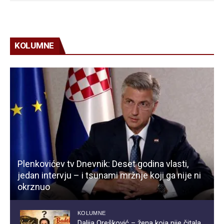
KOLUMNE
Plenkovićev tv Dnevnik: Deset godina vlasti,
jedan intervju – i tsunami mržnje koji ga nije ni
okrznuo
KOLUMNE
Dalija Orešković – žena koja nije čitala