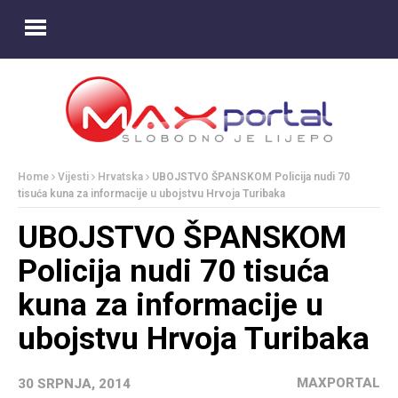
Home
Vijesti
Hrvatska
UBOJSTVO ŠPANSKOM Policija nudi 70
tisuća kuna za informacije u ubojstvu Hrvoja Turibaka
UBOJSTVO ŠPANSKOM
Policija nudi 70 tisuća
kuna za informacije u
ubojstvu Hrvoja Turibaka
MAXPORTAL
30 SRPNJA, 2014