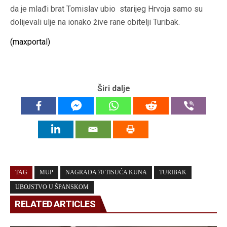
da je mlađi brat Tomislav ubio starijeg Hrvoja samo su
dolijevali ulje na ionako žive rane obitelji Turibak.
(maxportal)
Širi dalje
TAG
MUP
NAGRADA 70 TISUĆA KUNA
TURIBAK
UBOJSTVO U ŠPANSKOM
RELATED ARTICLES