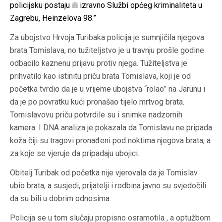
policijsku postaju ili izravno Službi općeg kriminaliteta u
Zagrebu, Heinzelova 98.”
Z
a ubojstvo Hrvoja Turibaka policija je sumnjičila njegova
brata Tomislava, no tužiteljstvo je u travnju prošle godine
odbacilo kaznenu prijavu protiv njega. Tužiteljstva je
prihvatilo kao istinitu priču brata Tomislava, koji je od
početka tvrdio da je u vrijeme ubojstva “rolao” na Jarunu i
da je po povratku kući pronašao tijelo mrtvog brata.
Tomislavovu priču potvrdile su i snimke nadzornih
kamera. I DNA analiza je pokazala da Tomislavu ne pripada
koža čiji su tragovi pronađeni pod noktima njegova brata, a
za koje se vjeruje da pripadaju ubojici.
Obitelj Turibak od početka nije vjerovala da je Tomislav
ubio brata, a susjedi, prijatelji i rodbina javno su svjedočili
da su bili u dobrim odnosima.
Policija se u tom slučaju propisno osramotila , a optužbom