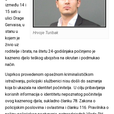
između 14 i
15 sati u
ulici Drage
Gervaisa, u
stanu u
Hrvoje Turibak
kojem je
živio uz
roditelje i brata, na štetu 24-godišnjaka počinjeno je
kazneno djelo teškog ubojstva na okrutan i podmukao
način.
Usprkos provedenom opsežnom kriminalističkom
istraživanju, policijski službenici nisu došli do saznanja
koja bi ukazala na identitet počinitelja. U cilju pribavljanja
korisnih informacija o identitetu nepoznatog počinitelja
ovog kaznenog djela, sukladno članku 78. Zakona o
policijskim poslovima i ovlastima i članku 116. Pravilnika o