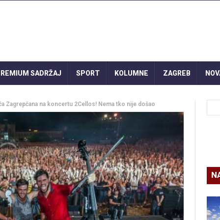
REMIUM SADRŽAJ
SPORT
KOLUMNE
ZAGREB
NOV
 Zagrepčana na koncertu 2Cellos! Nema tko nije došao
N