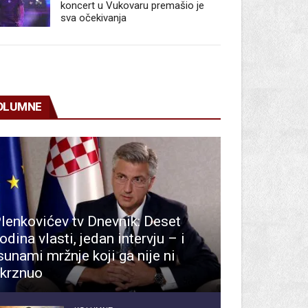
koncert u Vukovaru premašio je
sva očekivanja
OLUMNE
lenkovićev tv Dnevnik: Deset
odina vlasti, jedan intervju – i
sunami mržnje koji ga nije ni
krznuo