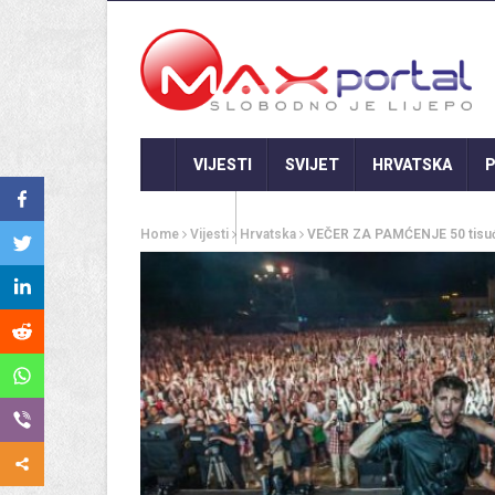
VIJESTI
SVIJET
HRVATSKA
P
GASTRO
Home
Vijesti
Hrvatska
VEČER ZA PAMĆENJE 50 tisuća