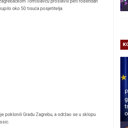
grebačkom Tomislavcu proslavili peti rođendan
pilo oko 50 tisuća posjetitelja.
K
P
g
t
o
eje poklonili Gradu Zagrebu, a održao se u sklopu
ssic.