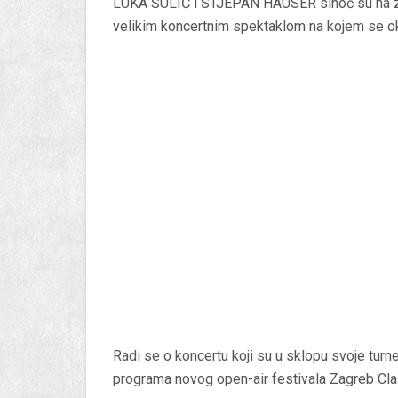
LUKA ŠULIĆ i STJEPAN HAUSER sinoć su na za
velikim koncertnim spektaklom na kojem se oku
Radi se o koncertu koji su u sklopu svoje turn
programa novog open-air festivala Zagreb Cla