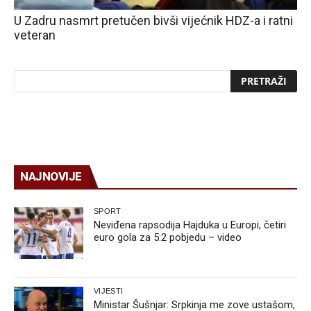
U Zadru nasmrt pretučen bivši vijećnik HDZ-a i ratni
veteran
NAJNOVIJE
SPORT
Neviđena rapsodija Hajduka u Europi, četiri
euro gola za 5:2 pobjedu – video
VIJESTI
Ministar Šušnjar: Srpkinja me zove ustašom,