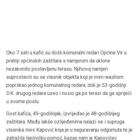
Oko 7 sati u kafić su došli komunalni redari Općine Vir u
pratnji općinskih zaštitara s namjerom da uklone
nezakonito postavljenu terasu. Njihovoj namjeri
suprostavili su se vlasnik objekta koji je mini-washom
poprskao jednog komunalnog redara, dok je 53-godišnji
D.K. drugog redara uzeo i nosio ga po terasi da ga spriječi
u svome poslu.
Gost kafića, 49-godišnjak, izvrijeđao je 48-godišnjeg
zaštitara. Među lakše ozlijeđenima nalazi se i supruga
vlasnika Ines Kapović koja je u naguravanju odgurnuta te je
zatražila liječničku pomoć, kazao nam je Kapovićev