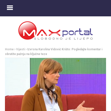
Home
Vijesti
Izvrsna Karolina Vidović Krišto: Pogledajte komentar i
obratite pažnju na ključne teze