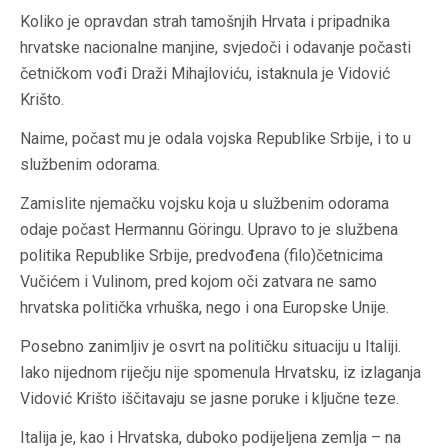
Koliko je opravdan strah tamošnjih Hrvata i pripadnika
hrvatske nacionalne manjine, svjedoči i odavanje počasti
četničkom vođi Draži Mihajloviću, istaknula je Vidović
Krišto.
Naime, počast mu je odala vojska Republike Srbije, i to u
službenim odorama.
Zamislite njemačku vojsku koja u službenim odorama
odaje počast Hermannu Göringu. Upravo to je službena
politika Republike Srbije, predvođena (filo)četnicima
Vučićem i Vulinom, pred kojom oči zatvara ne samo
hrvatska politička vrhuška, nego i ona Europske Unije.
Posebno zanimljiv je osvrt na političku situaciju u Italiji.
Iako nijednom riječju nije spomenula Hrvatsku, iz izlaganja
Vidović Krišto iščitavaju se jasne poruke i ključne teze.
Italija je, kao i Hrvatska, duboko podijeljena zemlja – na