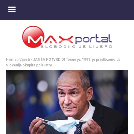
Home
Vijesti
JANŠA POTVRDIO! Točno je, 1991. je predloženo da
Slovenija okupira pola Istre