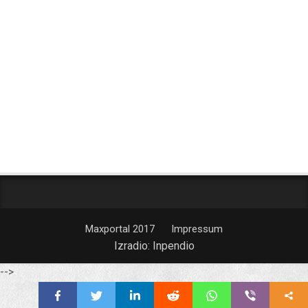
Maxportal 2017
Impressum
Izradio:
Inpendio
-->