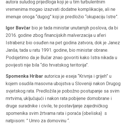
autora suludog prijedloga koji je u tim turbulentnim
vremenima mogao izazvati dodatne komplikacije, ali ne
imenuje onoga “dugog” koji je predložio “okupaciju Istre”.
Igor Bavčar
bio je tada ministar unutarnjih poslova, da bi
2016. godine zbog financijskih malverzacija u aferi
Istrabenz bio osuđen na pet godina zatvora, dok je Janez
Janša, tada u ratu 1991. godine, bio ministar obrane.
Podsjetimo da je Bučar znao govoriti kako Istra nikada u
povijesti nije bila “dio hrvatskog teritorija”.
Spomenka Hribar
autorica je eseja “Krivnja i grijeh” u
kojem osudila masovna ubojstva u Sloveniji nakon Drugog
svjetskog rata. Predložila je pobožno postupanje sa svim
mrtvima, uključujući i nakon rata pobijene domobrane i
druge suradnike i civile, te postavljanje zajedničkog
spomenika svim žrtvama rata i poraća (obeliska) s
natpisom: ” Umro za domovinu “.