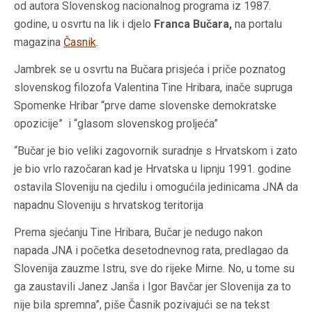
od autora Slovenskog nacionalnog programa iz 1987.
godine, u osvrtu na lik i djelo
Franca Bučara,
na portalu
magazina
Časnik
.
Jambrek se u osvrtu na Bučara prisjeća i priče poznatog
slovenskog filozofa Valentina Tine Hribara, inače supruga
Spomenke Hribar
“prve dame
s
lovenske demokratske
opozicije” i “g
lasom
slovenskog proljeća”
“Bučar je bio veliki zagovornik suradnje s Hrvatskom i zato
je bio vrlo razočaran kad je Hrvatska u lipnju 1991. godine
ostavila Sloveniju na cjedilu i omogućila jedinicama JNA da
napadnu Sloveniju s hrvatskog teritorija
Prema sjećanju Tine Hribara, Bučar je nedugo nakon
napada JNA i početka desetodnevnog rata, predlagao da
Slovenija zauzme Istru, sve do rijeke Mirne. No, u tome su
ga zaustavili Janez Janša i Igor Bavčar jer Slovenija za to
nije bila spremna”, piše Časnik pozivajući se na tekst