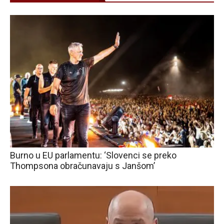
Burno u EU parlamentu: ‘Slovenci se preko
Thompsona obračunavaju s Janšom’