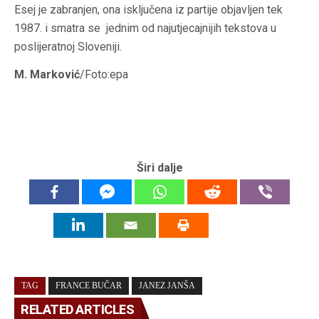
Esej je zabranjen, ona isključena iz partije objavljen tek
1987. i smatra se
jednim od najutjecajnijih tekstova u
poslijeratnoj
Sloveniji.
M. Marković
/Foto:epa
Širi dalje
TAG
FRANCE BUČAR
JANEZ JANŠA
RELATED ARTICLES