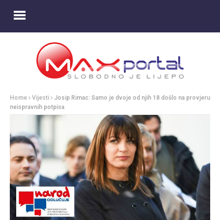
Home
Vijesti
Josip Rimac: Samo je dvoje od njih 18 došlo na provjeru
neispravnih potpisa