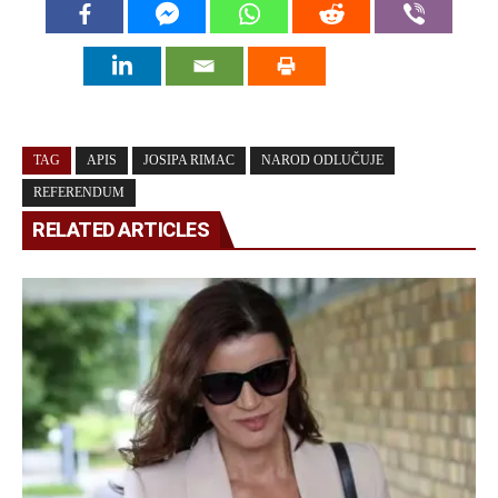
TAG
APIS
JOSIPA RIMAC
NAROD ODLUČUJE
REFERENDUM
RELATED ARTICLES