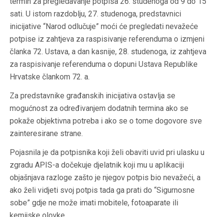
termin za pregledavanje potpisa 26. studenoga od 9 do 15
sati. U istom razdoblju, 27. studenoga, predstavnici
inicijative “Narod odlučuje” moći će pregledati nevažeće
potpise iz zahtjeva za raspisivanje referenduma o izmjeni
članka 72. Ustava, a dan kasnije, 28. studenoga, iz zahtjeva
za raspisivanje referenduma o dopuni Ustava Republike
Hrvatske člankom 72. a.
Za predstavnike građanskih inicijativa ostavlja se
mogućnost za određivanjem dodatnih termina ako se
pokaže objektivna potreba i ako se o tome dogovore sve
zainteresirane strane.
Pojasnila je da potpisnika koji želi obaviti uvid pri ulasku u
zgradu APIS-a dočekuje djelatnik koji mu u aplikaciji
objašnjava razloge zašto je njegov potpis bio nevažeći, a
ako želi vidjeti svoj potpis tada ga prati do “Sigurnosne
sobe” gdje ne može imati mobitele, fotoaparate ili
kemijske olovke.