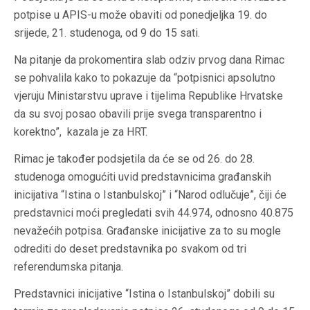
potpise u APIS-u može obaviti od ponedjeljka 19. do
srijede, 21. studenoga, od 9 do 15 sati.
Na pitanje da prokomentira slab odziv prvog dana Rimac
se pohvalila kako to pokazuje da “potpisnici apsolutno
vjeruju Ministarstvu uprave i tijelima Republike Hrvatske
da su svoj posao obavili prije svega transparentno i
korektno”, kazala je za HRT.
Rimac je također podsjetila da će se od 26. do 28.
studenoga omogućiti uvid predstavnicima građanskih
inicijativa “Istina o Istanbulskoj” i “Narod odlučuje”, čiji će
predstavnici moći pregledati svih 44.974, odnosno 40.875
nevažećih potpisa. Građanske inicijative za to su mogle
odrediti do deset predstavnika po svakom od tri
referendumska pitanja.
Predstavnici inicijative “Istina o Istanbulskoj” dobili su