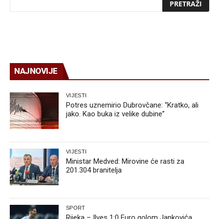
NAJNOVIJE
VIJESTI
Potres uznemirio Dubrovčane: “Kratko, ali
jako. Kao buka iz velike dubine”
VIJESTI
Ministar Medved: Mirovine će rasti za
201.304 branitelja
SPORT
Rijeka – Ilves 1:0 Euro golom Jankovića