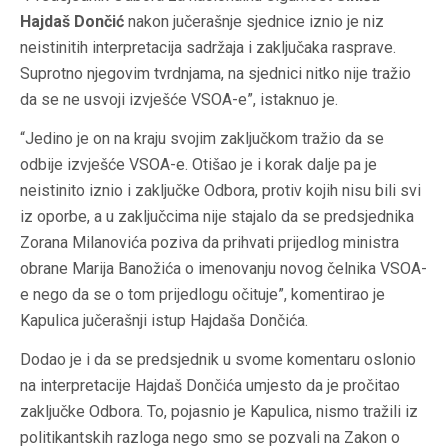
Hajdaš Dončić
nakon jučerašnje sjednice iznio je niz
neistinitih interpretacija sadržaja i zaključaka rasprave.
Suprotno njegovim tvrdnjama, na sjednici nitko nije tražio
da se ne usvoji izvješće VSOA-e”, istaknuo je.
“Jedino je on na kraju svojim zaključkom tražio da se
odbije izvješće VSOA-e. Otišao je i korak dalje pa je
neistinito iznio i zaključke Odbora, protiv kojih nisu bili svi
iz oporbe, a u zaključcima nije stajalo da se predsjednika
Zorana Milanovića poziva da prihvati prijedlog ministra
obrane Marija Banožića o imenovanju novog čelnika VSOA-
e nego da se o tom prijedlogu očituje”, komentirao je
Kapulica jučerašnji istup Hajdaša Dončića.
Dodao je i da se predsjednik u svome komentaru oslonio
na interpretacije Hajdaš Dončića umjesto da je pročitao
zaključke Odbora. To, pojasnio je Kapulica, nismo tražili iz
politikantskih razloga nego smo se pozvali na Zakon o