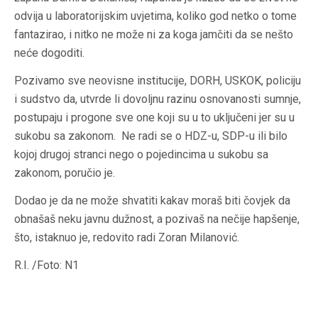
odvija u laboratorijskim uvjetima, koliko god netko o tome
fantazirao, i nitko ne može ni za koga jamčiti da se nešto
neće dogoditi.
Pozivamo sve neovisne institucije, DORH, USKOK, policiju
i sudstvo da, utvrde li dovoljnu razinu osnovanosti sumnje,
postupaju i progone sve one koji su u to uključeni jer su u
sukobu sa zakonom. Ne radi se o HDZ-u, SDP-u ili bilo
kojoj drugoj stranci nego o pojedincima u sukobu sa
zakonom, poručio je.
Dodao je da ne može shvatiti kakav moraš biti čovjek da
obnašaš neku javnu dužnost, a pozivaš na nečije hapšenje,
što, istaknuo je, redovito radi Zoran Milanović.
R.I. /Foto: N1