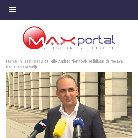
Home
Vijesti
Kapulica: Nije Andrej Plenković psihijatar da rješava
nečiju shizofreniju