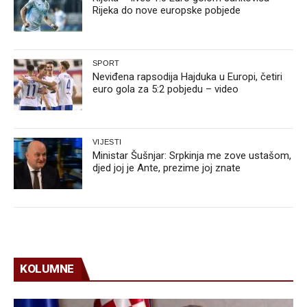
Rijeka do nove europske pobjede
SPORT
Neviđena rapsodija Hajduka u Europi, četiri
euro gola za 5:2 pobjedu – video
VIJESTI
Ministar Šušnjar: Srpkinja me zove ustašom,
djed joj je Ante, prezime joj znate
KOLUMNE