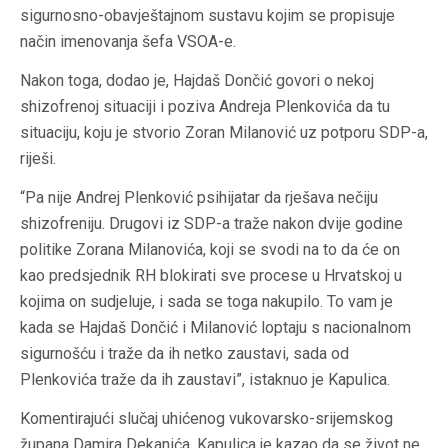
sigurnosno-obavještajnom sustavu kojim se propisuje
način imenovanja šefa VSOA-e.
Nakon toga, dodao je, Hajdaš Dončić govori o nekoj
shizofrenoj situaciji i poziva Andreja Plenkovića da tu
situaciju, koju je stvorio Zoran Milanović uz potporu SDP-a,
riješi.
“Pa nije Andrej Plenković psihijatar da rješava nečiju
shizofreniju. Drugovi iz SDP-a traže nakon dvije godine
politike Zorana Milanovića, koji se svodi na to da će on
kao predsjednik RH blokirati sve procese u Hrvatskoj u
kojima on sudjeluje, i sada se toga nakupilo. To vam je
kada se Hajdaš Dončić i Milanović loptaju s nacionalnom
sigurnošću i traže da ih netko zaustavi, sada od
Plenkovića traže da ih zaustavi”, istaknuo je Kapulica.
Komentirajući slučaj uhićenog vukovarsko-srijemskog
župana Damira Dekanića, Kapulica je kazao da se život ne