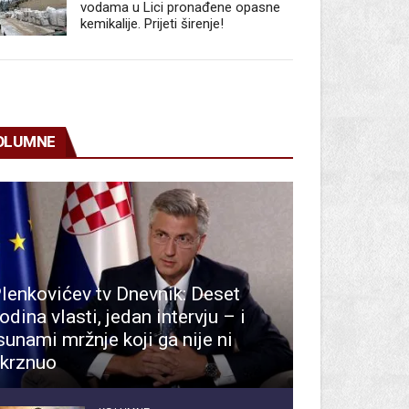
vodama u Lici pronađene opasne
kemikalije. Prijeti širenje!
OLUMNE
lenkovićev tv Dnevnik: Deset
odina vlasti, jedan intervju – i
sunami mržnje koji ga nije ni
krznuo