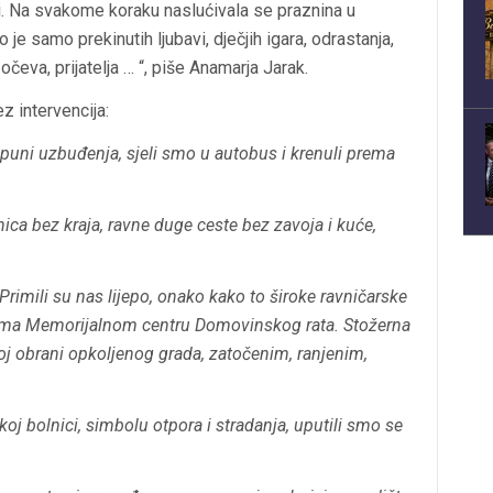
i. Na svakome koraku naslućivala se praznina u
 je samo prekinutih ljubavi, dječjih igara, odrastanja,
očeva, prijatelja … “, piše Anamarja Jarak.
 intervencija:
 puni uzbuđenja, sjeli smo u autobus i krenuli prema
nica bez kraja, ravne duge ceste bez zavoja i kuće,
Primili su nas lijepo, onako kako to široke ravničarske
ema Memorijalnom centru Domovinskog rata. Stožerna
oj obrani opkoljenog grada, zatočenim, ranjenim,
j bolnici, simbolu otpora i stradanja, uputili smo se