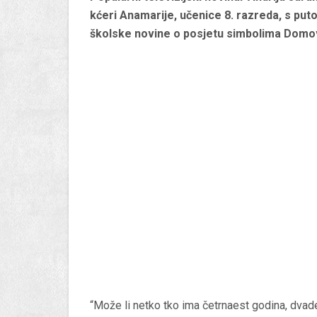
kćeri Anamarije, učenice 8. razreda, s put
školske novine o posjetu simbolima Domo
“Može li netko tko ima četrnaest godina, dvad