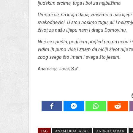
ljudskim srcima, tuga i bol za najbližima.
Umorni se, na kraju dana, vraćamo u naš lijepi
svakodnevici. U srcu nosimo tugu, ali i neizm
život za našu lijepu nam i dragu Domovinu.
Noć se spušta, podižem pogled prema nebu i v
vidim ih puno više i znam da ničiji život nije
zbog svega što imam i svega što jesam.
Anamarija Jarak 8.a”.
TAG
ANAMARIJA JARAK
ANDRIJA JARAK