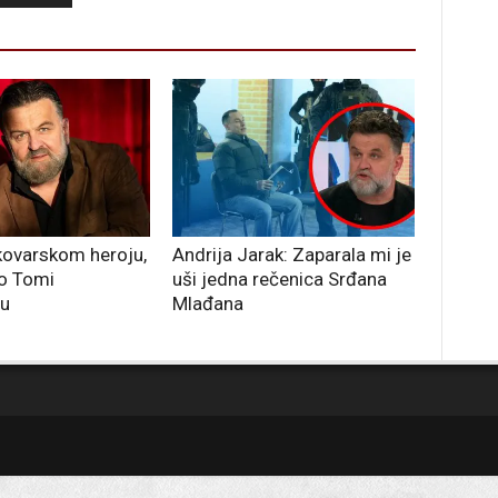
kovarskom heroju,
Andrija Jarak: Zaparala mi je
o Tomi
uši jedna rečenica Srđana
ću
Mlađana