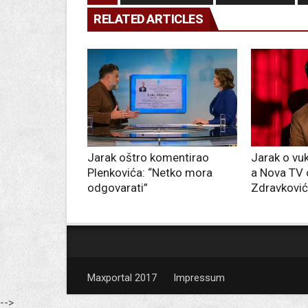
RELATED ARTICLES
Jarak oštro komentirao
Jarak o vu
Plenkovića: “Netko mora
a Nova TV 
odgovarati”
Zdravkovi
Maxportal 2017
Impressum
-->