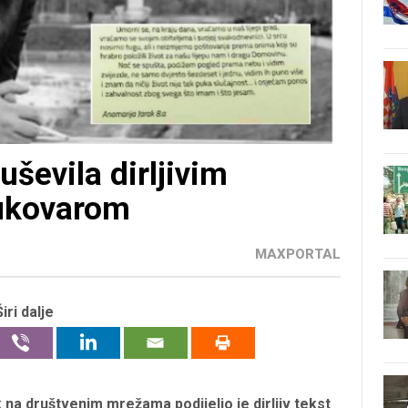
uševila dirljivim
Vukovarom
MAXPORTAL
Širi dalje
k na društvenim mrežama podijelio je dirljiv tekst