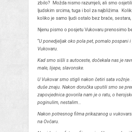
zbilo? Možda nismo razumjeli, ali smo osjetil
ljudskim srcima, tuga i bol za najbližima. Koliko
koliko je samo ljudi ostalo bez braće, sestara, 
Njenu pismo o posjetu Vukovaru prenosimo bez
“
U ponedjeljak oko pola pet, pomalo pospani i
Vukovaru.
Kad smo sišli s autoceste, dočekala nas je rav
male, lijepe, slavonske.
U Vukovar smo stigli nakon četiri sata vožnje. 
duše znaju. Nakon doručka uputili smo se pr
zapovjednica govorila nam je o ratu, o herojsk
poginulim, nestalim…
Nakon potresnog filma prikazanog u vukovarsko
na Ovčaru.