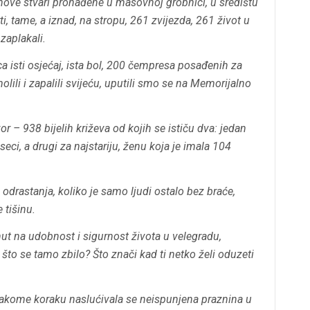
ihove stvari pronađene u masovnoj grobnici, u središtu
ti, tame, a iznad, na stropu, 261 zvijezda, 261 život u
zaplakali.
 isti osjećaj, ista bol, 200 čempresa posađenih za
ili i zapalili svijeću, uputili smo se na Memorijalno
r – 938 bijelih križeva od kojih se ističu dva: jedan
ci, a drugi za najstariju, ženu koja je imala 104
, odrastanja, koliko je samo ljudi ostalo bez braće,
 tišinu.
ut na udobnost i sigurnost života u velegradu,
što se tamo zbilo? Što znači kad ti netko želi oduzeti
svakome koraku naslućivala se neispunjena praznina u