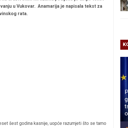
ovanju u Vukovar. Anamarija je napisala tekst za
vinskog rata.
K
P
g
t
o
eset šest godina kasnije, uopće razumjeti što se tamo