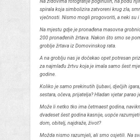
Na zidovima fotografije poginulih, na podu nj
spirala koja simbolizira zatvoreni krug zla, smr
vječnosti. Nismo mogli progovoriti, a neki su i 
Na mjestu gdje je pronađena masovna grobnica
200 pronađenih žrtava. Nakon što smo se pomol
groblje žrtava iz Domovinskog rata.
A na groblju nas je dočekao opet potresan prizo
za najmlađu žrtvu koja je imala samo šest mjese
godine.
Koliko je samo prekinutih ljubavi, dječjih igara
sestara, očeva, prijatelja? Hladan vjetar parao je
Može li netko tko ima četrnaest godina, navikn
dvadeset šest godina kasnije, uopće razumjeti 
dom, obitelj, najdraže, život?
Možda nismo razumjeli, ali smo osjetili. Na 