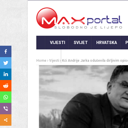
VIJESTI
SVIJET
HRVATSKA
P
GASTRO
Home
Vijesti
Kći Andrije Jarka oduševila dirljivim o