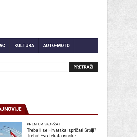
AC
KULTURA
AUTO-MOTO
AJNOVIJE
PREMIUM SADRŽAJ
Treba li se Hrvatska ispričati Srbiji?
Treba! Evo teksta isprike