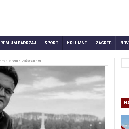
REMIUM SADRŽAJ
SPORT
KOLUMNE
ZAGREB
NOV
pisom susreta s Vukovarom
N