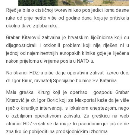
Riječ je bila o cističnoj tvorevini kao posljedici loma desne
ruke od prije nešto više od godine dana, koja je pritiskala
okolno tkivo zgloba ruke.
Grabar Kitarović zahvalna je hrvatskim liječnicima koji su
dijagnosticirali i otklonili problem koji nije riješen ni u
jednoj od najeminentnijih europskih klinika gdje je liječena
nakon prijeloma u vrijeme posla u NATO-u.
Na stranci HDZ-a piše da je operativni zahvat izveo doc.
dr. Igor Biruc, ravnatelj Specijalne bolnice Sv. Katarina.
Mala greška. Kirurg koji je operirao gospođu Grabar
Kitarović je dr. Igor Borić koji za Maxportal kaže da je više
riječ o kirurškjo intervenciji, s lokalnom anestezijom, nego
o ozbiljnom operativnom zahvatu. Za greškicu na web
stranici HDZ-a šali se da mu je to pseudonim jer još se ne
zna tko će pobijediti na predsjedničkim izborima.