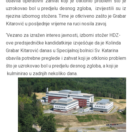
obavila operativni zahvat koji je otklonio problem što je
uzrokovao bol u predjelu desnog zgloba, izvijestili su iz
njezina izbornog stožera. Time je otkriveno zašto je Grabar
Kitarović u posljednje vrijeme na ruci nosila zavoj.
‘Vezano za izražen interes javnosti, izborni stožer HDZ-
ove predsjedničke kandidatkinje izvješćuje da je Kolinda
Grabar Kitarović danas u Specijalnoj bolnici Sv. Katarina
obavila potrebne preglede i zahvat koji je otklonio problem
što je uzrokovao bol u predjelu desnog zgloba, a koji je
kulminirao u zadnjih nekoliko dana.