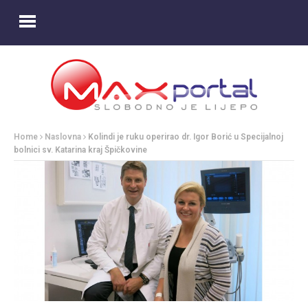
Home
Naslovna
Kolindi je ruku operirao dr. Igor Borić u Specijalnoj
bolnici sv. Katarina kraj Špičkovine