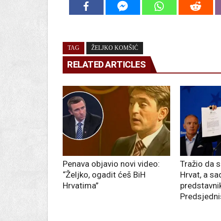
TAG
ŽELJKO KOMŠIĆ
RELATED ARTICLES
Penava objavio novi video:
Tražio da s
“Željko, ogadit ćeš BiH
Hrvat, a sad
Hrvatima”
predstavni
Predsjedni