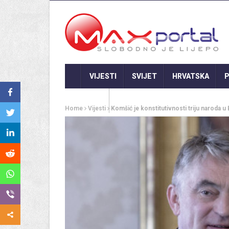
VIJESTI
SVIJET
HRVATSKA
P
GASTRO
Home
Vijesti
Komšić je konstitutivnosti triju naroda 