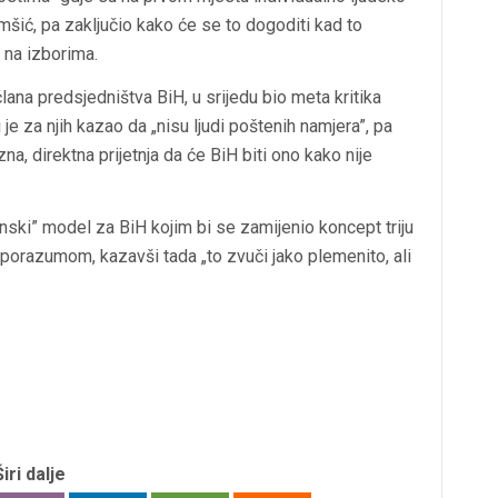
mšić, pa zaključio kako će se to dogoditi kad to
e na izborima.
ana predsjedništva BiH, u srijedu bio meta kritika
e za njih kazao da „nisu ljudi poštenih namjera”, pa
na, direktna prijetnja da će BiH biti ono kako nije
đanski” model za BiH kojim bi se zamijenio koncept triju
orazumom, kazavši tada „to zvuči jako plemenito, ali
Širi dalje