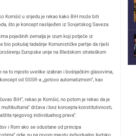
o Komšić u srijedu je rekao kako BiH može biti
aroda, što je koncept naslijeđen iz Sovjetskog Saveza.
ima pojedinih zemalja je izum koji potječe iz
 bio pokušaj tadašnje Komunističke partije da riješi
 proširenju Europske unije na Bledskom strateškom
je na to mjesto uvelike izabran i bošnjačkim glasovima,
taj koncept od SSSR-a „gotovo automatizmom”, kao
je čuvao BiH”, rekao je Komšić, no potom je rekao da je
 multikulturna” država i bez koncepta konstitutivnosti,
aštita njegovog individualnog prava”.
Židov i Rom ako se odustane od principa
nostima” gdje su na prvom mjestu individualno ljudsko