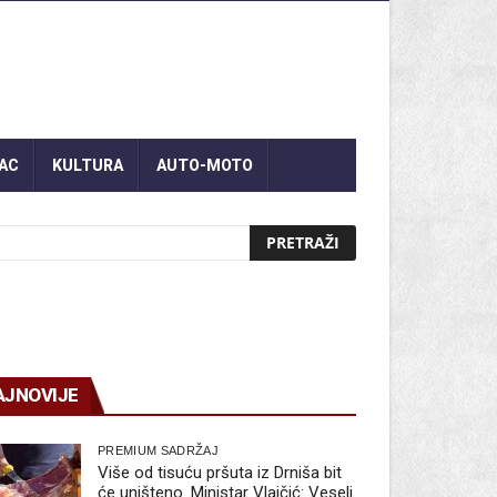
AC
KULTURA
AUTO-MOTO
AJNOVIJE
PREMIUM SADRŽAJ
Više od tisuću pršuta iz Drniša bit
će uništeno. Ministar Vlajčić: Veseli