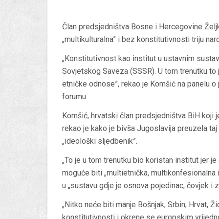
Član predsjedništva Bosne i Hercegovine Željk
„multikulturalna” i bez konstitutivnosti triju n
„Konstitutivnost kao institut u ustavnim sustav
Sovjetskog Saveza (SSSR). U tom trenutku to je
etničke odnose”, rekao je Komšić na panelu o
forumu.
Komšić, hrvatski član predsjedništva BiH koji 
rekao je kako je bivša Jugoslavija preuzela 
„ideološki sljedbenik”.
„To je u tom trenutku bio koristan institut jer 
moguće biti „multietnička, multikonfesionalna i
u „sustavu gdje je osnova pojedinac, čovjek i z
„Nitko neće biti manje Bošnjak, Srbin, Hrvat, 
konstitutivnosti i okrene se europskim vrijed