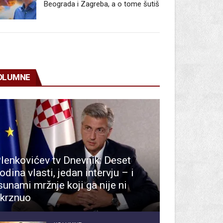
Beograda i Zagreba, a o tome šutiš
OLUMNE
lenkovićev tv Dnevnik: Deset
odina vlasti, jedan intervju – i
sunami mržnje koji ga nije ni
krznuo