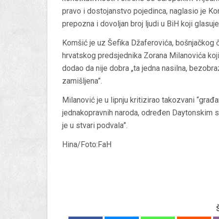
pravo i dostojanstvo pojedinca, naglasio je Ko
prepozna i dovoljan broj ljudi u BiH koji glasuj
Komšić je uz Šefika Džaferovića, bošnjačkog čl
hrvatskog predsjednika Zorana Milanovića koji j
dodao da nije dobra „ta jedna nasilna, bezobraz
zamišljena”.
Milanović je u lipnju kritizirao takozvani “gra
jednakopravnih naroda, određen Daytonskim sp
je u stvari podvala”.
Hina/Foto:FaH